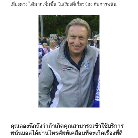
เสี่ยงดวง ได้มากเพิ่มขึ้น ในเรื่องที่เกี่ยวข้อง กับการพนัน
คุณลองนึกถึงว่าถ้าเกิดคุณสามารถเข้าใช้บริการ
พนันบอลได้ผ่านโทรศัพท์เคลื่อนที่จะเกิดเรื่องที่ดี