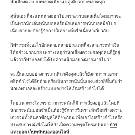
นักเสี่ยงดวงบอลพลาดเพียงแต่คู่เดียวก็จะพลาดทุก
คู่นั่นเอง ก็จะแตกต่างออกไปเพราะว่าบอลสเต็ปโดยมากจะ
เป็นพวกนักเล่นพนันบอลหรือนักเล่นการพนันบอลมือโปร
เนื่องจากจะต้องรู้จักการวิเคราะห์หรือเนื้อหาเกี่ยวกับ
กีฬารวมทั้งอะไรอีกหลายหลายประเภทก็จะสามารถทำเงิน
ได้อย่างมากมาย เพราะเหตุว่านักเสี่ยงดวงบอลทุกคนก็รู้อยู่
แล้วว่ากีฬาบอลยังได้รับความนิยมอย่างมากมายไม่ว่า
จะเป็นแบบอย่างการเล่นที่น่าดึงดูดแล้วก็ยังสามารถเอามา
ผลิตกำไรได้อีกด้วยหรือเป็นการพนันนั่นเองแต่ว่าก็ขึ้นกับว่า
นักแทงบอลจะสร้างแบบอย่างให้เป็นสร้างกำไรได้
โดยแนวทางใดเพราะว่าการพนันก็มีการเสี่ยงอยู่แล้วโดยที่
นักการพนันบอลจำเป็นต้องรู้จักการวิเคราะห์หรือสร้างความ
เก่งรวมทั้งค้นหาข้อมูลให้ดีซะก่อน เพื่อเอาไปสร้างกำไรหรือ
ประสบการณ์เพื่อไม่ให้กำเนิดความทรุดโทรมนั่นเอง
การ
แทงบอล เว็บพนันบอลออนไลน์