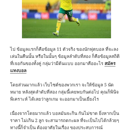
ไป ข้อมูลแรกก็คือข้อมูล 11 ตัวจริง ของนักฟุตบอล ที่จะลง
เล่นในคืนนั้น หรือในนั้นๆ ข้อมูลลำดับที่สอง ก็คือข้อมูลสถิติ
ที่เจอกันของทั้งคู่ กลุ่มว่ามีต้นแบบ ออกมาคืออะไร
สมัคร
แทงบอล
โดยส่วนมากแล้ว เว็บไซต์ของพวกเรา จะให้ข้อมูล 5 นัด
หมาย หลังสุดลำดับที่สอง กลุ่มนี้เคยพบกันต่อไป คุณก็พินิจ
พิเคราะห์ ได้เลยว่าลูกเกม จะออกมาเป็นเยี่ยงไร
เนื่องจากโดยมากแล้ว บอลมันจะกิน กันไม่ขาด ยิ่งหากเป็น
ราคา ไม่เกิน 2 ลูก จะสามารถดกะผล ที่จะเป็นไปได้กล้วยๆ
ทางนี้ก็จำเป็น ต้องอาศัยในเรื่อง ของประสบการณ์