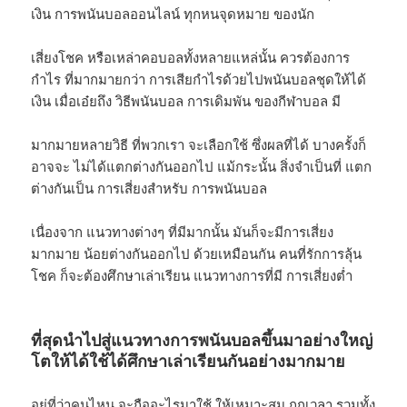
เงิน การพนันบอลออนไลน์ ทุกหนจุดหมาย ของนัก
เสี่ยงโชค หรือเหล่าคอบอลทั้งหลายแหล่นั้น ควรต้องการ
กำไร ที่มากมายกว่า การเสียกำไรด้วยไปพนันบอลชุดให้ได้
เงิน เมื่อเอ๋ยถึง วิธีพนันบอล การเดิมพัน ของกีฬาบอล มี
มากมายหลายวิธี ที่พวกเรา จะเลือกใช้ ซึ่งผลที่ได้ บางครั้งก็
อาจจะ ไม่ได้แตกต่างกันออกไป แม้กระนั้น สิ่งจำเป็นที่ แตก
ต่างกันเป็น การเสี่ยงสำหรับ การพนันบอล
เนื่องจาก แนวทางต่างๆ ที่มีมากนั้น มันก็จะมีการเสี่ยง
มากมาย น้อยต่างกันออกไป ด้วยเหมือนกัน คนที่รักการลุ้น
โชค ก็จะต้องศึกษาเล่าเรียน แนวทางการที่มี การเสี่ยงต่ำ
ที่สุดนำไปสู่แนวทางการพนันบอลขึ้นมาอย่างใหญ่
โตให้ได้ใช้ได้ศึกษาเล่าเรียนกันอย่างมากมาย
อยู่ที่ว่าคนไหน จะถืออะไรมาใช้ ให้เหมาะสม ถูกเวลา รวมทั้ง