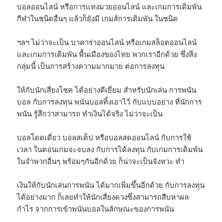
บอลออนไลน์ หรือการแทงมวยออนไลน์ และเกมการเดิมพัน
กีฬาในชนิดอื่นๆ แล้วก็ยังมี เกมส์การเดิมพัน ในชนิด
ฯลฯ ไม่ว่าจะเป็น บาคาร่าออนไลน์ หรือเกมสล็อตออนไลน์
และเกมการเดิมพัน พื้นเมืองของไทย พวกเราอีกด้วย ซึ่งสิ่ง
กลุ่มนี้ เป็นการสร้างความมากมาย ต่อการลงทุน
ให้กับนักเสี่ยงโชค ได้อย่างดีเยี่ยม สำหรับนักเล่น การพนัน
บอล กับการลงทุน พนันบอลทิ้งเอาไว้ กับแบบอย่าง ที่นักการ
พนัน รู้สึกว่าสามารถ ทำเงินได้จริง ไม่ว่าจะเป็น
บอลโดดเดี่ยว บอลสเต็ป หรือบอลสดออนไลน์ กับการใช้
เวลา ในตอนเกมจะจบลง กับการได้ลงทุน กับเกมการเดิมพัน
ในจำพวกอื่นๆ พร้อมๆกันอีกด้วย ก็น่าจะเป็นจังหวะ ทำ
เงินให้กับนักเล่นการพนัน ได้มากเพิ่มขึ้นอีกด้วย กับการลงทุน
ได้อย่างมาก ก็เลยทำให้นักเสี่ยงดวงซึ่งสามารถสืบหาผล
กำไร จากการเข้าพนันบอลในลักษณะของการพนัน