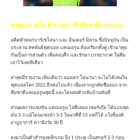
ซามูแอล เอโต ตำนานดาวยิงทีมชาติแคเมอรูน
อดีตหัวหอกบาร์เซโลนา และ อินเตอร์ มิลาน ซึ่งปัจจุบัน เป็น
ประธาน สหพันธ์ฟุตบอล แคเมอรูน ต้องเรียกทั้งคู่ เข้ามาคุย
กันเป็นการส่วนตัว เพื่อสงบศึก และรักษา บรรยากาศ ในทีม
เอาไว้เลยทีเดียว
ล่าสุดมีรายงาน เพิ่มเติมว่า อองเดร โอนานา จะไม่ได้เล่นใน
ฟุตบอลโลก 2022 อีกต่อไปแล้ว เนื่องจากถูกตัดชื่อออก จาก
ทีมชาติแคเมอรูนชุดนี้ และโดนส่งตัวกลับบ้านทันที
ส่วนผลการแข่งขัน แคเมอรูน ไล่ตีเสมอ เซอร์เบีย ได้แบบสุด
มัน 3-3 แม้โดนแซงนำ 3-1 ในนาทีที่ 53 แต่ก็ได้ แว็งซ็องต์
อาบูบาการ์ ดาวยิงวัย 30 ปี
ลงมาเป็นตัวสำรองพลิกเกม ยิง 1 ประตู เป็นสกอร์ 2-3 ก่อน