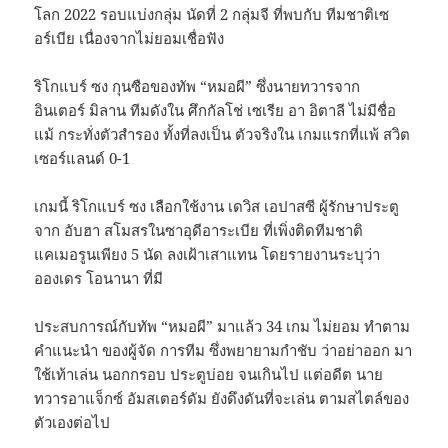
โลก 2022 รอบแบ่งกลุ่ม นัดที่ 2 กลุ่มจี ที่พบกับ ทีมชาติเซ
อร์เบีย เนื่องจากไม่ยอมเชื่อฟัง
ริโกแบร์ ซง กุนซือของทัพ “หมอผี” ซึ่งนายทวารจาก
อินเตอร์ มิลาน ทีมดังใน ศึกกัลโช่ เซเรีย อา อิตาลี ไม่มีชื่อ
แม้ กระทั่งตัวสำรอง ทั้งที่ลงเป็น ตัวจริงใน เกมแรกที่แพ้ สวิต
เซอร์แลนด์ 0-1
เกมนี้ ริโกแบร์ ซง เลือกใช้งาน เดวิส เอปาสซี ผู้รักษาประตู
จาก อับฮา สโมสรในซาอุดีอาระเบีย ที่เพิ่งติดทีมชาติ
แคเมอรูนเพียง 5 นัด ลงเฝ้าเสาแทน โดยรายงานระบุว่า
อองเดร โอนานา ที่มี
ประสบการณ์กับทัพ “หมอผี” มาแล้ว 34 เกม ไม่ยอม ทำตาม
คำแนะนำ ของผู้จัด การทีม ซึ่งพยายามกำชับ ว่าอย่าออก มา
ใช้เท้าเล่น นอกกรอบ ประตูบ่อย จนเกินไป แต่อดีต นาย
ทวารอาแจ็กซ์ อัมสเตอร์ดัม ยังดึงดันที่จะเล่น ตามสไตล์ของ
ตัวเองต่อไป