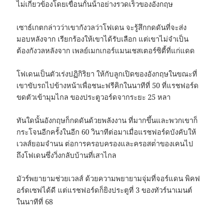
ไม่เกี่ยวข้องโดยเขื่อนกั้นน้ําอย่างรวดเร็วของอังกฤษ
เซาธ์เกตกล่าวว่าเขากังวลว่าโฟเดน จะรู้สึกกดดันที่จะส่ง
มอบหลังจาก เรียกร้องให้เขาได้รับเลือก แต่เขาไม่จําเป็น
ต้องกังวลหลังจาก เพลย์เมกเกอร์แมนเชสเตอร์ซิตี้ที่แก่แดด
โฟเดนเป็นตัวเร่งปฏิกิริยา ให้กับลูกเปิดของอังกฤษในขณะที่
เขาขับรถไปข้างหน้าเพื่อชนะฟรีคิกในนาทีที่ 50 ที่แรชฟอร์ด
ขดตัวเข้ามุมไกล ของประตูวอร์ดจากระยะ 25 หลา
ทันใดนั้นอังกฤษก็กดดันด้วยพลังงาน ที่มากขึ้นและพวกเขาก็
กระโจนอีกครั้งในอีก 60 วินาทีต่อมาเมื่อแรชฟอร์ดบังคับให้
เวลส์ยอมจํานน ต่อการครอบครองและครอสต่ําของเคนไป
ถึงโฟเดนซึ่งวิ่งกลับบ้านที่เสาไกล
มัวร์พยายามช่วยเวลส์ ด้วยความพยายามจุ่มที่จอร์แดน พิคฟ
อร์ดเซฟได้ดี แต่แรชฟอร์ดก็ยิงประตูที่ 3 ของทัวร์นาเมนต์
ในนาทีที่ 68