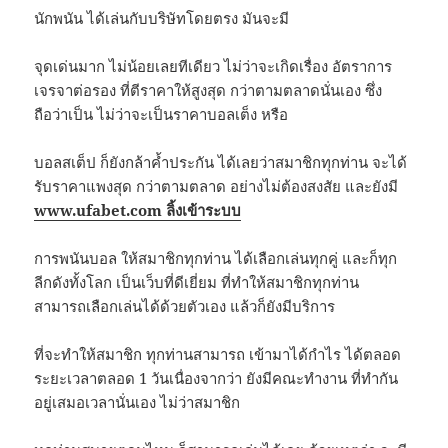
นักพนัน ได้เล่นกับบริษัทโดยตรง มันจะมี
จุดเด่นมาก ไม่น้อยเลยทีเดียว ไม่ว่าจะเกิดเรื่อง อัตราการ
เจรจาต่อรอง ที่ตีราคาให้สูงสุด กว่าตามตลาดนั่นเอง ซึ่ง
ถือว่าเป็น ไม่ว่าจะเป็นราคาบอลเต็ง หรือ
บอลสเต็ป ก็ยังกล้าค้ำประกัน ได้เลยว่าสมาชิกทุกท่าน จะได้
รับราคาแพงสุด กว่าตามตลาด อย่างไม่ต้องสงสัย และยังมี
www.ufabet.com ลิ้งเข้าระบบ
การพนันบอล ให้สมาชิกทุกท่าน ได้เลือกเล่นทุกคู่ และก็ทุก
ลีกดังทั้งโลก เป็นเว็บที่ดีเยี่ยม ที่ทำให้สมาชิกทุกท่าน
สามารถเลือกเล่นได้ด้วยตัวเอง แล้วก็ยังมีบริการ
ที่จะทำให้สมาชิก ทุกท่านสามารถ เข้ามาได้กำไร ได้ตลอด
ระยะเวลาตลอด 1 วันเนื่องจากว่า ยังมีคณะทำงาน ที่ทำกัน
อยู่เสมอเวลานั่นเอง ไม่ว่าสมาชิก