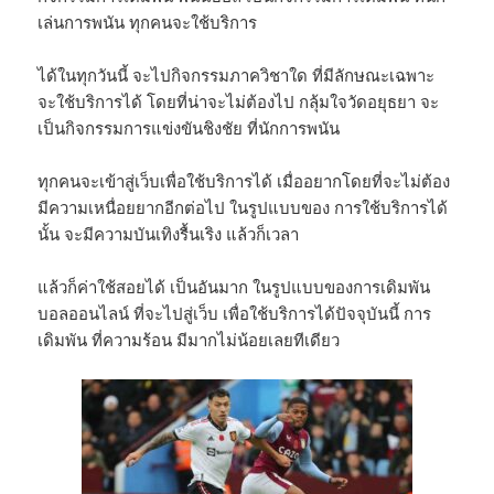
เล่นการพนัน ทุกคนจะใช้บริการ
ได้ในทุกวันนี้ จะไปกิจกรรมภาควิชาใด ที่มีลักษณะเฉพาะ
จะใช้บริการได้ โดยที่น่าจะไม่ต้องไป กลุ้มใจวัดอยุธยา จะ
เป็นกิจกรรมการแข่งขันชิงชัย ที่นักการพนัน
ทุกคนจะเข้าสู่เว็บเพื่อใช้บริการได้ เมื่ออยากโดยที่จะไม่ต้อง
มีความเหนื่อยยากอีกต่อไป ในรูปแบบของ การใช้บริการได้
นั้น จะมีความบันเทิงรื้นเริง แล้วก็เวลา
แล้วก็ค่าใช้สอยได้ เป็นอันมาก ในรูปแบบของการเดิมพัน
บอลออนไลน์ ที่จะไปสู่เว็บ เพื่อใช้บริการได้ปัจจุบันนี้ การ
เดิมพัน ที่ความร้อน มีมากไม่น้อยเลยทีเดียว