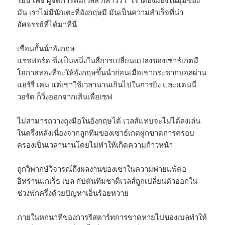
ร็อบ เพจ ผู้จัดการทีมเวลส์ กล่าวว่า “เราต้องมองในมุมของ
มัน เราไม่มีนักเตะที่อังกฤษมี มันเป็นความสําเร็จที่น่า
อัศจรรย์ที่ได้มาที่นี่
เขื่อนกั้นน้ําอังกฤษ
แรชฟอร์ด ซึ่งเป็นหนึ่งในสี่การเปลี่ยนแปลงของเซาธ์เกตมี
โอกาสทองที่จะให้อังกฤษขึ้นนําก่อนเมื่อเขากระชากบอลผ่าน
แฮร์รี่ เคน แต่เขาใช้เวลานานเกินไปในการยิง และแดนนี่
วอร์ด ก็วิ่งออกจากเส้นเพื่อเซฟ
ไม่สามารถวางถุงมือในอังกฤษได้ เวลส์แทบจะไม่ได้ลงเล่น
ในครึ่งหลังเนื่องจากลูกทีมของเซาธ์เกตผูกขาดการครอบ
ครองเป็นเวลานานโดยไม่ทําให้เกิดความก้าวหน้า
ถูกวิพากษ์วิจารณ์ถึงผลงานของเขาในความพ่ายแพ้ต่อ
อิหร่านแกเร็ธ เบล กัปตันทีมชาติเวลส์ถูกเปลี่ยนตัวออกใน
ช่วงพักครึ่งด้วยปัญหาเอ็นร้อยหวาย
ภายในหกนาทีของการรีสตาร์ทการขาดหายไปของเบลทําให้