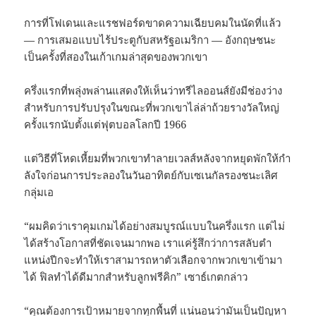
การที่โฟเดนและแรชฟอร์ดขาดความเฉียบคมในนัดที่แล้ว
— การเสมอแบบไร้ประตูกับสหรัฐอเมริกา — อังกฤษชนะ
เป็นครั้งที่สองในเก้าเกมล่าสุดของพวกเขา
ครึ่งแรกที่พลุ่งพล่านแสดงให้เห็นว่าทรีไลออนส์ยังมีช่องว่าง
สําหรับการปรับปรุงในขณะที่พวกเขาไล่ล่าถ้วยรางวัลใหญ่
ครั้งแรกนับตั้งแต่ฟุตบอลโลกปี 1966
แต่วิธีที่โหดเหี้ยมที่พวกเขาทําลายเวลส์หลังจากหยุดพักให้กํา
ลังใจก่อนการประลองในวันอาทิตย์กับเซเนกัลรองชนะเลิศ
กลุ่มเอ
“ผมคิดว่าเราคุมเกมได้อย่างสมบูรณ์แบบในครึ่งแรก แต่ไม่
ได้สร้างโอกาสที่ชัดเจนมากพอ เราแค่รู้สึกว่าการสลับตํา
แหน่งปีกจะทําให้เราสามารถหาตัวเลือกจากพวกเขาเข้ามา
ได้ ฟิลทําได้ดีมากสําหรับลูกฟรีคิก” เซาธ์เกตกล่าว
“คุณต้องการเป้าหมายจากทุกพื้นที่ แน่นอนว่ามันเป็นปัญหา