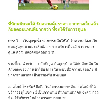
ที่นักพนันจะได้ รับความคุ้มราคา จากทางเว็บแล้ว
ก็ผลตอบแทนที่มากกว่า ที่จะได้รับการดูแล
การบริการในทุกๆครั้ง ของการพนันให้ได้ รับความปลอดภัย
แบบสูงสุด ด้วยประสิทธิภาพ การบริการที่จะมี ข้าราชการ
ดูแล ความปลอดภัยตลอด 1 วัน
รวมทั้งรอช่วยจัดการ กับปัญหาในทุกๆด้าน ให้กับนักพนัน ใน
ลักษณะของ การเข้าใช้บริการ ในระบบที่มีความปลอดภัย มี
มาตรฐานสากล เข้ามารองรับ แทง​บอล​
ออนไลน์​ โทรศัพท์มือถือ​ ในกิจกรรมการพนันออนไลน์ ที่ให้
บริการอยู่ในขณะนี้ เป็นการพนัน ที่นักพนันทุกคน จะสามารถ
ที่จะใช้บริการ ได้ด้วยความสบายสบาย