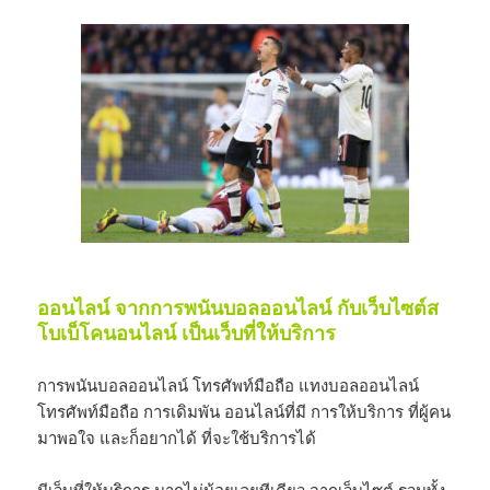
ออนไลน์ จากการพนันบอลออนไลน์ กับเว็บไซต์ส
โบเบ็โคนอนไลน์​ เป็นเว็บที่ให้บริการ
การพนันบอลออนไลน์ โทรศัพท์มือถือ แทง​บอล​ออนไลน์​
โทรศัพท์มือถือ​ การเดิมพัน ออนไลน์ที่มี การให้บริการ ที่ผู้คน
มาพอใจ และก็อยากได้ ที่จะใช้บริการได้
มีเว็บที่ให้บริการ มากไม่น้อยเลยทีเดียว จากเว็บไซต์ รวมทั้ง