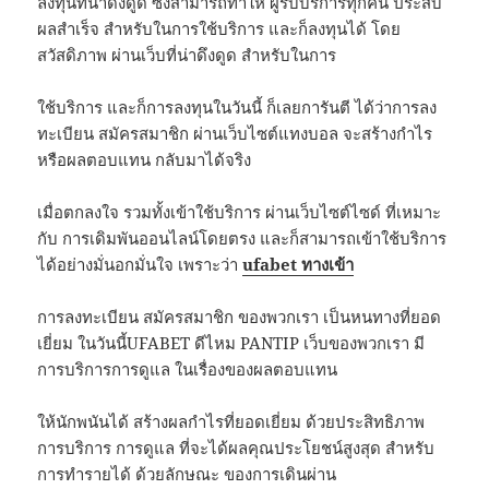
ลงทุนที่น่าดึงดูด ซึ่งสามารถทำให้ ผู้รับบริการทุกคน ประสบ
ผลสำเร็จ สำหรับในการใช้บริการ และก็ลงทุนได้ โดย
สวัสดิภาพ ผ่านเว็บที่น่าดึงดูด สำหรับในการ
ใช้บริการ และก็การลงทุนในวันนี้ ก็เลยการันตี ได้ว่าการลง
ทะเบียน สมัครสมาชิก ผ่านเว็บไซต์แทงบอล จะสร้างกำไร
หรือผลตอบแทน กลับมาได้จริง
เมื่อตกลงใจ รวมทั้งเข้าใช้บริการ ผ่านเว็บไซต์ไซด์ ที่เหมาะ
กับ การเดิมพันออนไลน์โดยตรง และก็สามารถเข้าใช้บริการ
ได้อย่างมั่นอกมั่นใจ เพราะว่า
ufabet ทางเข้า
การลงทะเบียน สมัครสมาชิก ของพวกเรา เป็นหนทางที่ยอด
เยี่ยม ในวันนี้UFABET ดีไหม PANTIP เว็บของพวกเรา มี
การบริการการดูแล ในเรื่องของผลตอบแทน
ให้นักพนันได้ สร้างผลกำไรที่ยอดเยี่ยม ด้วยประสิทธิภาพ
การบริการ การดูแล ที่จะได้ผลคุณประโยชน์สูงสุด สำหรับ
การทำรายได้ ด้วยลักษณะ ของการเดินผ่าน