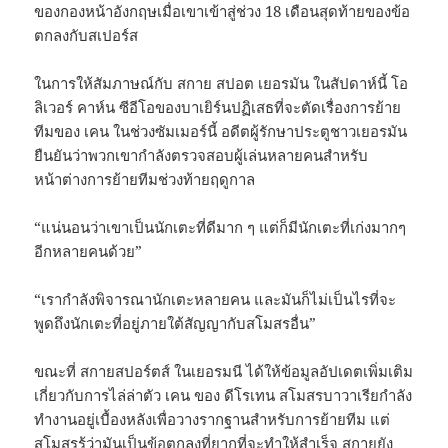
ของกองหน้าอังกฤษเมื่อเขาเข้าสู่ช่วง 18 เดือนสุดท้ายของข้อ
ตกลงกับสเปอร์ส
ในการให้สัมภาษณ์กับ สกาย สปอต เยอรมัน ในสัปดาห์นี้ โอ
ลิเวอร์ คาห์น ซีอีโอของบาเยิร์นปฏิเสธที่จะตัดเรื่องการย้าย
ทีมของ เคน ในช่วงซัมเมอร์นี้ อดีตผู้รักษาประตูชาวเยอรมัน
ยืนยันว่าพวกเขากําลังตรวจสอบผู้เล่นหลายคนสําหรับ
หน้าต่างการย้ายทีมช่วงท้ายฤดูกาล
“แน่นอนว่าเขาเป็นนักเตะที่ดีมาก ๆ แต่ก็มีนักเตะที่เก่งมากๆ
อีกหลายคนด้วย”
“เรากําลังพิจารณานักเตะหลายคน และมันก็ไม่เป็นไรที่จะ
พูดถึงนักเตะที่อยู่ภายใต้สัญญากับสโมสรอื่น”
ขณะที่ สกายสปอร์ตส์ ในเยอรมนี ได้ให้ข้อมูลอัปเดตเพิ่มเติม
เกี่ยวกับการไล่ล่าตัว เคน ของ ดีโรเทน สโมสรบาวาเรียกําลัง
ทํางานอยู่เบื้องหลังเพื่อวางรากฐานสําหรับการย้ายทีม แต่
สโมสรรู้ว่ามันเป็นข้อตกลงที่ยากที่จะทําให้สําเร็จ สกายยัง