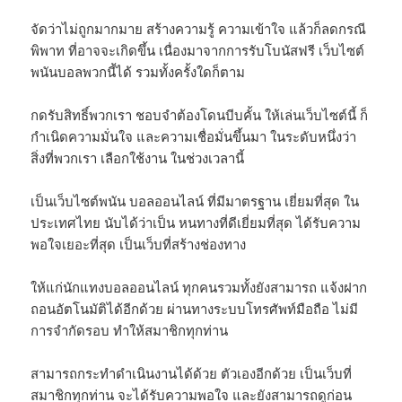
จัดว่าไม่ถูกมากมาย สร้างความรู้ ความเข้าใจ แล้วก็ลดกรณี
พิพาท ที่อาจจะเกิดขึ้น เนื่องมาจากการรับโบนัสฟรี เว็บไซต์
พนันบอลพวกนี้ได้ รวมทั้งครั้งใดก็ตาม
กดรับสิทธิ์พวกเรา ชอบจำต้องโดนบีบคั้น ให้เล่นเว็บไซต์นี้ ก็
กำเนิดความมั่นใจ และความเชื่อมั่นขึ้นมา ในระดับหนึ่งว่า
สิ่งที่พวกเรา เลือกใช้งาน ในช่วงเวลานี้
เป็นเว็บไซต์พนัน บอลออนไลน์ ที่มีมาตรฐาน เยี่ยมที่สุด ใน
ประเทศไทย นับได้ว่าเป็น หนทางที่ดีเยี่ยมที่สุด ได้รับความ
พอใจเยอะที่สุด เป็นเว็บที่สร้างช่องทาง
ให้แก่นักแทงบอลออนไลน์ ทุกคนรวมทั้งยังสามารถ แจ้งฝาก
ถอนอัตโนมัติได้อีกด้วย ผ่านทางระบบโทรศัพท์มือถือ ไม่มี
การจำกัดรอบ ทำให้สมาชิกทุกท่าน
สามารถกระทำดำเนินงานได้ด้วย ตัวเองอีกด้วย เป็นเว็บที่
สมาชิกทุกท่าน จะได้รับความพอใจ และยังสามารถดูก่อน