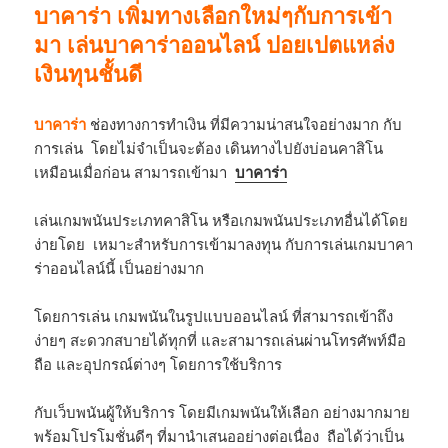
บาคาร่า เพิ่มทางเลือกใหม่ๆกับการเข้า
มา เล่นบาคาร่าออนไลน์ ปอยเปตแหล่ง
เงินทุนชั้นดี
บาคาร่า
ช่องทางการทำเงิน ที่มีความน่าสนใจอย่างมาก กับ
การเล่น
โดยไม่จำเป็นจะต้อง เดินทางไปยังบ่อนคาสิโน
เหมือนเมื่อก่อน สามารถเข้ามา
บาคาร่า
เล่นเกมพนันประเภทคาสิโน หรือเกมพนันประเภทอื่นได้โดย
ง่ายโดย
เหมาะสำหรับการเข้ามาลงทุน กับการเล่นเกมบาคา
ร่าออนไลน์นี้ เป็นอย่างมาก
โดยการเล่น เกมพนันในรูปแบบออนไลน์ ที่สามารถเข้าถึง
ง่ายๆ สะดวกสบายได้ทุกที่ และสามารถเล่นผ่านโทรศัพท์มือ
ถือ และอุปกรณ์ต่างๆ โดยการใ
ช้บริการ
กับเว็บพนันผู้ให้บริการ โดยมีเกมพนันให้เลือก อย่างมากมาย
พร้อมโปรโมชั่นดีๆ ที่มานำเสนออย่างต่อเนื่อง ถือได้ว่าเป็น