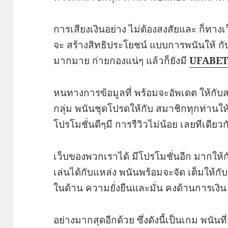
การเสียงเงินอย่าง ไม่ต้องสงสัยและ ก็ทางเว
จะ สร้างสิทธิประโยชน์ แบบการพนันให้ กับ
มากมาย ก่ายกองแน่ๆ แล้วก็ยังมี
UFABET 
หนทางการข้อมูลที่ พร้อมจะอัพเดต ให้กับสม
กลุ่ม พนันชุดโปรดให้กับ สมาชิกทุกท่านใ
โปรโมชั่นดีๆมี การรีวิวไม่น้อย เลยทีเดียว
เว็บของพวกเราได้ มีโปรโมชั่นอีก มากให
เล่นได้กับแหล่ง พนันพร้อมจะจัด เต็มให้กั
ในด้าน ความยั่งยืนและมั่น คงด้านการเงิน
อย่างมากสุดอีกด้วย ซึ่งดังนี้เป็นเกม พนัน