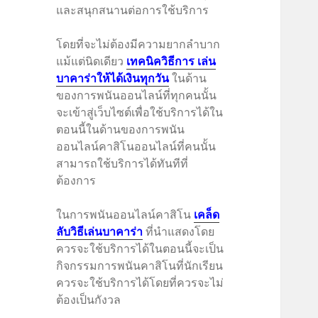
และสนุกสนานต่อการใช้บริการ
โดยที่จะไม่ต้องมีความยากลำบาก
แม้แต่นิดเดียว
เทคนิควิธีการ เล่น
บาคาร่าให้ได้เงินทุกวัน
ในด้าน
ของการพนันออนไลน์ที่ทุกคนนั้น
จะเข้าสู่เว็บไซต์เพื่อใช้บริการได้ใน
ตอนนี้ในด้านของการพนัน
ออนไลน์คาสิโนออนไลน์ที่คนนั้น
สามารถใช้บริการได้ทันทีที่
ต้องการ
ในการพนันออนไลน์คาสิโน
เคล็ด
ลับวิธีเล่นบาคาร่า
ที่นำแสดงโดย
ควรจะใช้บริการได้ในตอนนี้จะเป็น
กิจกรรมการพนันคาสิโนที่นักเรียน
ควรจะใช้บริการได้โดยที่ควรจะไม่
ต้องเป็นกังวล