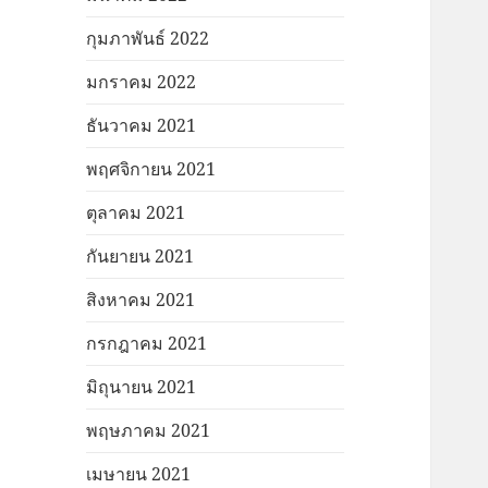
กุมภาพันธ์ 2022
มกราคม 2022
ธันวาคม 2021
พฤศจิกายน 2021
ตุลาคม 2021
กันยายน 2021
สิงหาคม 2021
กรกฎาคม 2021
มิถุนายน 2021
พฤษภาคม 2021
เมษายน 2021