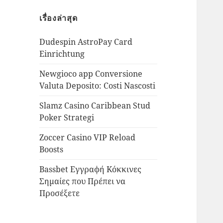
เรื่องล่าสุด
Dudespin AstroPay Card
Einrichtung
Newgioco app Conversione
Valuta Deposito: Costi Nascosti
Slamz Casino Caribbean Stud
Poker Strategi
Zoccer Casino VIP Reload
Boosts
Bassbet Εγγραφή Κόκκινες
Σημαίες που Πρέπει να
Προσέξετε