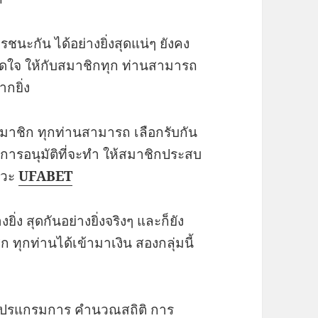
ชนะกัน ได้อย่างยิ่งสุดแน่ๆ ยังคง
ดูดใจ ให้กับสมาชิกทุก ท่านสามารถ
ากยิ่ง
้สมาชิก ทุกท่านสามารถ เลือกรับกัน
มี การอนุมัติที่จะทำ ให้สมาชิกประสบ
งหวะ
UFABET
ยิ่ง สุดกันอย่างยิ่งจริงๆ และก็ยัง
ก ทุกท่านได้เข้ามาเงิน สองกลุ่มนี้
้อ โปรแกรมการ คำนวณสถิติ การ