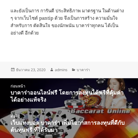
และยังเป็นการ การันตี ประสิทธิภาพ มาตรฐาน ในด้านต่าง
ๆ จากเว็บไซต์ pantip ด้วย จึงเป็นการสร้าง ความมั่นใจ
สำหรับการ ตัดสินใจ ของนักพนัน บาคาร่าทุกคน ได้เป็น
อย่างดี อีกด้วย
เขียน
ผู้
หมวด
ธันวาคม 23, 2020
admins
บาคาร่า
เมื่อ
เขียน
หมู่
แนะแนว
ก่อนหน้า
เรื่อง
บาคาร่าออนไลน์ฟรี โดยการลงทุนได้ฟรีที่คุ้มค่า
เรื่อง
ได้อย่างแท้จริง
ก่อน
หน้า:
ต่อไป
เว็บแทงบอล บาคาร่า เพิ่มโอกาสการลงทุนที่ดีกับ
เรื่อง
ต้นทุนฟรี ที่ได้รับมา
ต่อ
ไป: