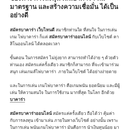
มาตรฐาน และสร้างความเชื่อมั่น ได้เป็น
อย่างดี
สมัครบาคาร่า เว็บไหนดี
สมาชิกท่านใด ที่สนใจ ในการเล่น
เกม ไพ่บาคาร่า ก็แค่
สมัครบาคาร่าออนไลน์
กับเว็บไซต์ คา
สิโนออนไลน์ ได้ตลอดเวลา
ขั้นตอน ในการสมัคร ไม่ยุ่งยาก สามารถทำได้ง่าย ๆ ด้วยตัว
ท่านเอง สมัครแค่ครั้งเดียว สมาชิกก็สามารถ ที่จะเข้ามาร่วม
สนุก เล่นเกมส์ไพ่
บาคาร่า
ภายในเว็บไซต์ ได้อย่างง่ายดาย
และในการเล่น เกมไพ่บาคาร่า คือเกมพนัน ยอดนิยม และมีผู้
เล่น ให้ความสนใจ ในการใช้งาน มากที่สุด ในโลก อีกด้วย
บาคาร่า
สมัครบาคาร่าออนไลน์
สมัครแค่ครั้งเดียว ถือได้ว่า คุ้มค่า
กับการลงทุน เข้ามาเล่น ภายในทางเว็บไซต์ อย่างนั้น เพราะ
ในการเล่น พนันเกมไพ่บาคาร่า มันคือการ นำเงินทุนน้อย มา