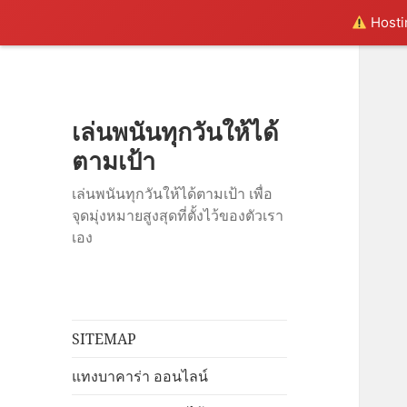
Hostin
เล่นพนันทุกวันให้ได้
ตามเป้า
เล่นพนันทุกวันให้ได้ตามเป้า เพื่อ
จุดมุ่งหมายสูงสุดที่ตั้งไว้ของตัวเรา
เอง
SITEMAP
แทงบาคาร่า ออนไลน์