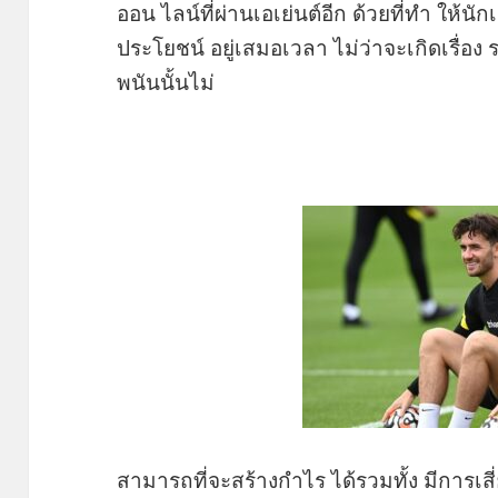
ออน ไลน์ที่ผ่านเอเย่นต์อีก ด้วยที่ทำ ให้นัก
ประโยชน์ อยู่เสมอเวลา ไม่ว่าจะเกิดเรื่อง
พนันนั้นไม่
สามารถที่จะสร้างกำไร ได้รวมทั้ง มีการเส