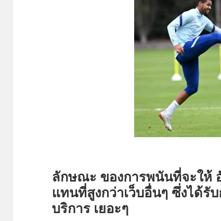
ลักษณะ ของการพนันที่จะให้
แทนที่สูงกว่าเว็บอื่นๆ ซึ่งได้ร
บริการ เยอะๆ