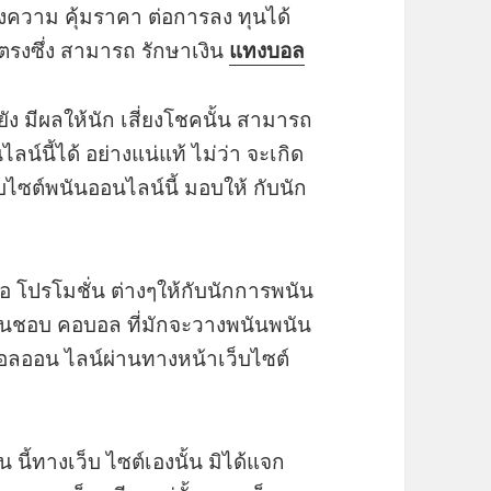
้างความ คุ้มราคา ต่อการลง ทุนได้
ต์ตรงซึ่ง สามารถ รักษาเงิน
แทงบอล
ยัง มีผลให้นัก เสี่ยงโชคนั้น สามารถ
น์นี้ได้ อย่างแน่แท้ ไม่ว่า จะเกิด
็บไซต์พนันออนไลน์นี้ มอบให้ กับนัก
ือ โปรโมชั่น ต่างๆให้กับนักการพนัน
ี่ชื่นชอบ คอบอล ที่มักจะวางพนันพนัน
อลออน ไลน์ผ่านทางหน้าเว็บไซต์
นี้ทางเว็บ ไซต์เองนั้น มิได้แจก