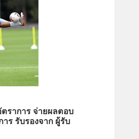
 อัตราการ จ่ายผลตอบ
ับการ รับรองจาก ผู้รับ