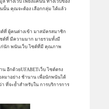
ูล ทางเว็บ เพียงแค่นั้น ทางเว็บของ
นนั้น คุณจะต้อง เลือกกลุ่ม ได้แล้ว
ซต์ที่ ผู้คนต่างเข้า มาสมัครสมาชิก
ไซต์ที่ มีความมาก มายรวมทั้งมี
ก่นัก พนันเว็บ ไซต์ที่มี คุณภาพ
่าน อีกด้วยUFABETเว็บ ไซต์ตรง
ลมาอย่าง ช้านาน เพื่อนักพนันได้
่า ที่จะย้ำสำหรับใน การบริการการ