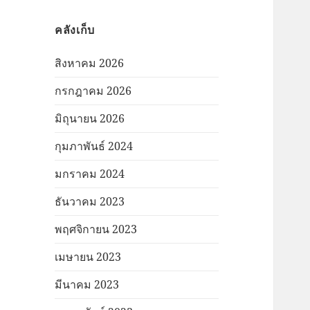
คลังเก็บ
สิงหาคม 2026
กรกฎาคม 2026
มิถุนายน 2026
กุมภาพันธ์ 2024
มกราคม 2024
ธันวาคม 2023
พฤศจิกายน 2023
เมษายน 2023
มีนาคม 2023