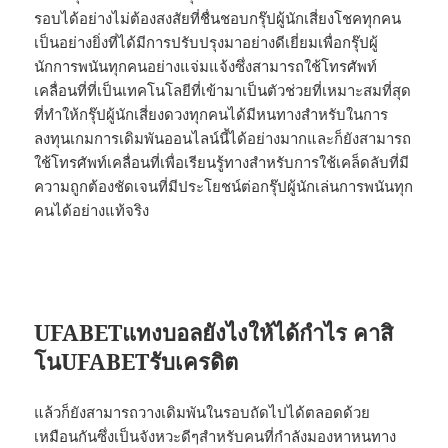
รอบได้อย่างไม่ต้องสงสัยที่ชื่นชอบกรุ๊ปผู้นักเสี่ยงโชคทุกคน
เป็นอย่างยิ่งที่ได้มีการปรับปรุงมาอย่างดีเยี่ยมเพื่อกรุ๊ปผู้
นักการพนันทุกคนอย่างแจ่มแจ้งซึ่งสามารถใช้โทรศัพท์
เคลื่อนที่ที่เป็นเทคโนโลยีที่เข้ามาเป็นตัวช่วยที่เหมาะสมที่สุด
ที่ทำให้กรุ๊ปผู้นักเสี่ยงดวงทุกคนได้มีหนทางสำหรับในการ
ลงทุนเกมการเดิมพันออนไลน์นี้ได้อย่างมากและก็ยังสามารถ
ใช้โทรศัพท์เคลื่อนที่เพื่อเรียนรู้ทางสำหรับการใช้เคล็ดลับที่มี
ความถูกต้องชัดเจนที่มีประโยชน์ต่อกรุ๊ปผู้นักเล่นการพนันทุก
คนได้อย่างแท้จริง
UFABETแทงบอลยังไงให้ได้กำไร คาสิ
โนUFABETรับเครดิต
แล้วก็ยังสามารถวางเดิมพันในรอบถัดไปได้ตลอดด้วย
เหมือนกันซึ่งเป็นจังหวะดีๆสำหรับคนที่กำลังมองหาหนทาง