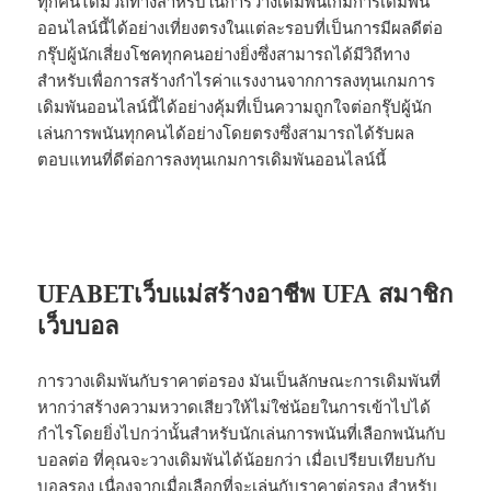
ทุกคนได้มีวิถีทางสำหรับในการวางเดิมพันเกมการเดิมพัน
ออนไลน์นี้ได้อย่างเที่ยงตรงในแต่ละรอบที่เป็นการมีผลดีต่อ
กรุ๊ปผู้นักเสี่ยงโชคทุกคนอย่างยิ่งซึ่งสามารถได้มีวิถีทาง
สำหรับเพื่อการสร้างกำไรค่าแรงงานจากการลงทุนเกมการ
เดิมพันออนไลน์นี้ได้อย่างคุ้มที่เป็นความถูกใจต่อกรุ๊ปผู้นัก
เล่นการพนันทุกคนได้อย่างโดยตรงซึ่งสามารถได้รับผล
ตอบแทนที่ดีต่อการลงทุนเกมการเดิมพันออนไลน์นี้
UFABETเว็บแม่สร้างอาชีพ UFA สมาชิก
เว็บบอล
การวางเดิมพันกับราคาต่อรอง มันเป็นลักษณะการเดิมพันที่
หากว่าสร้างความหวาดเสียวให้ไม่ใช่น้อยในการเข้าไปได้
กำไรโดยยิ่งไปกว่านั้นสำหรับนักเล่นการพนันที่เลือกพนันกับ
บอลต่อ ที่คุณจะวางเดิมพันได้น้อยกว่า เมื่อเปรียบเทียบกับ
บอลรอง เนื่องจากเมื่อเลือกที่จะเล่นกับราคาต่อรอง สำหรับ