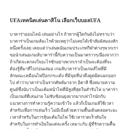
UFAเทคนิคเล่นคาสิโน เลือกเว็บบอลUFA
บาคาร่าออนไลน์ เล่นอย่างไร ถ้าหากผู้ใดกันยังไม่ทราบว่า
บาคาร่าเป็นเกมส์อะไรด้วยเหตุว่าไม่เคยได้เข้าสัมผัสมองสัก
หนึ่งครั้งเลย เคยแต่ว่าเล่นพนันเกมประเภทกีฬาต่างๆพวกเรา
ขอนำเสนอเกมส์บาคาร่านี้กับความเป็นมาคราวๆเนื่องจากว่า
ถ้าเกิดจะตกลงใจอะไรซักอย่างพวกเราจำเป็นจะต้องที่จะ
ต้องรู้ที่มาที่ไปก่อนเสมอ เกมส์บาคาร่าเป็นเกมส์ไพ่ที่มี
ลักษณะเหมือนไพ่ป๊อกกระเด้ง ที่มีจุดที่น่าดึงดูดผิดแผกออก
ไป คำว่าบาคาร่าเป็นรากศัพท์มาจาก อิตาลี ซึ่งหมายความ
ศูนย์ซึ่งนับว่าเป็นแต้มหน้าไพ่ที่มีสูงที่สุดในสำรับไพ่ บาคาร่า
เป็นเกมส์ที่เล่นง่าย ไม่ซับซ้อนยุ่งยากมากเท่าไรนักกับ
แนวทางการทำความรู้ความเข้าใจ แล้วก็เป็นเกมส์ใช้เวลา
สำหรับเพื่อการเล่นเร็ว ไม่มีเบื่อด้วยความตื้นเต้นตลอดระยะ
เวลาสำหรับในการลุ้นแต้มในไพ่ ใช้เวลารวดเร็วทันใจ
สำหรับในการทำเงินในแต่ละครั้ง เหมาะกับ ผู้ที่รักความตื้น