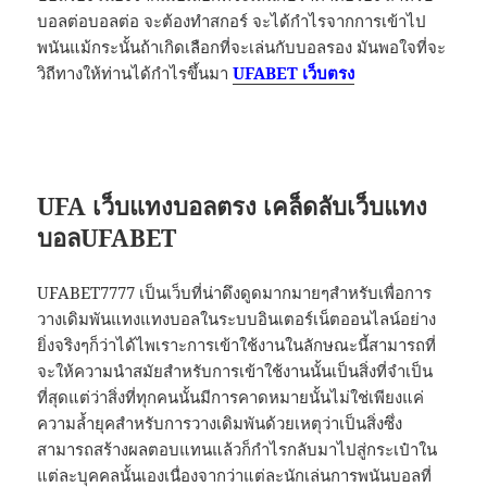
บอลต่อบอลต่อ จะต้องทำสกอร์ จะได้กำไรจากการเข้าไป
พนันแม้กระนั้นถ้าเกิดเลือกที่จะเล่นกับบอลรอง มันพอใจที่จะ
วิถีทางให้ท่านได้กำไรขึ้นมา
UFABET เว็บตรง
UFA เว็บแทงบอลตรง เคล็ดลับเว็บแทง
บอลUFABET
UFABET7777 เป็นเว็บที่น่าดึงดูดมากมายๆสำหรับเพื่อการ
วางเดิมพันแทงแทงบอลในระบบอินเตอร์เน็ตออนไลน์อย่าง
ยิ่งจริงๆก็ว่าได้ไพเราะการเข้าใช้งานในลักษณะนี้สามารถที่
จะให้ความนำสมัยสำหรับการเข้าใช้งานนั้นเป็นสิ่งที่จำเป็น
ที่สุดแต่ว่าสิ่งที่ทุกคนนั้นมีการคาดหมายนั้นไม่ใช่เพียงแค่
ความล้ำยุคสำหรับการวางเดิมพันด้วยเหตุว่าเป็นสิ่งซึ่ง
สามารถสร้างผลตอบแทนแล้วก็กำไรกลับมาไปสู่กระเป๋าใน
แต่ละบุคคลนั้นเองเนื่องจากว่าแต่ละนักเล่นการพนันบอลที่