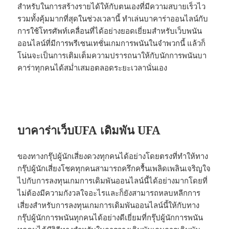
สำหรับในการสร้างรายได้ให้กับตนเองที่มีความสบายเร็วไว
รวมทั้งคุ้มมากที่สุดในช่วงเวลานี้ ทำเล่นบาคาร่าออนไลน์กับ
การใช้โทรศัพท์เคลื่อนที่ได้อย่างยอดเยี่ยมสำหรับเว็บพนัน
ออนไลน์ที่มีการพรีเซนเทชั่นเกมการพนันในจำพวกนี้ แล้วก็
โน่นจะเป็นการเติมเต็มความปรารถนาให้กับนักการพนันบา
คาร่าทุกคนได้สม่ำเสมอตลอดระยะเวลานั่นเอง
บาคาร่าเว็บUFA เดิมพัน UFA
ของทางกรุ๊ปผู้นักเสี่ยงดวงทุกคนได้อย่างโดยตรงที่ทำให้ทาง
กรุ๊ปผู้นักเสี่ยงโชคทุกคนสามารถครึกครื้นเพลิดเพลินเจริญใจ
ไปกับการลงทุนเกมการเดิมพันออนไลน์นี้ได้อย่างมากโดยที่
ไม่ต้องมีความกังวลใจอะไรและก็ยังสามารถหลบหลีกการ
เสี่ยงสำหรับการลงทุนเกมการเดิมพันออนไลน์นี้ให้กับทาง
กรุ๊ปผู้นักการพนันทุกคนได้อย่างดีเยี่ยมที่กรุ๊ปผู้นักการพนัน