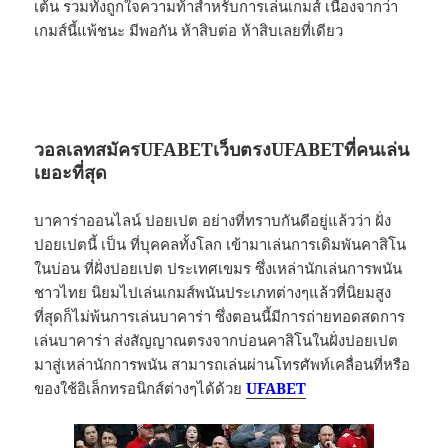
เต้น รวมทั้งถูกใจความท้าสำหรับการเล่นเกมส์ เนื่องจากว่า
เกมส์นี้แพ้ชนะ มีพอกัน ห้าสิบต่อ ห้าสิบเลยที่เดียว
วอลเลทสมัครUFABETเว็บตรงUFABETที่คนเล่น
เยอะที่สุด
บาคาร่าออนไลน์ ปอยเปต อย่างที่ทราบกันดีอยู่แล้วว่า ฝั่ง
ปอยเปตนี้ เป็น ที่บุคคลทั้งโลก เข้ามาเล่นการเดิมพันคาสิโน
ในบ่อน ที่ฝั่งปอยเปต ประเทศเขมร ซึ่งเหล่านักเล่นการพนัน
ชาวไทย นิยมไปเล่นเกมส์พนันประเภทต่างๆแล้วที่นิยมสูง
ที่สุดก็ไม่พ้นการเล่นบาคาร่า ซึ่งตอนนี้มีการถ่ายทอดสดการ
เล่นบาคาร่า ส่งสัญญาณตรงจากบ่อนคาสิโนในฝั่งปอยเปต
มาสู่เหล่านักการพนัน สามารถเล่นผ่านโทรศัพท์เคลื่อนที่หรือ
ของใช้อิเล็กทรอนิกส์ต่างๆได้ด้วย
UFABET