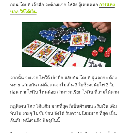
ก่อน โดยที่ เจ้ามือ จะต้องแจก ให้ฝั่ง ผู้เล่นเสมอ
การแทง
บอล ให้ได้เงิน
จากนั้น จะแจก ไพ่ให้ เจ้ามือ สลับกัน โดยที่ ผู้แจกจะ ต้อง
หงาย เสมอกัน แต่ต้อง แจกไม่เกิน 3 ใบซึ่งจะนับไพ่ 2 ใบ
ก่อน หากไพ่ใบ ไหนน้อย สามารถเรียก ไพ่ใบ ที่สามได้ตาม
กฎพิเศษ ใคร ได้แต้ม มากที่สุด ก็เป็นฝ่ายชน ะรับเงิน เดิม
พันไป ง่ายๆ ไม่ซับซ้อน จึงได้ รับความนิยมมาก ที่สุด เป็น
อันดับ หนึ่งจนถึง ปัจจุบันนี้