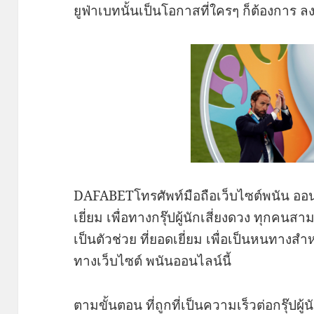
ยูฟ่าเบทนั้นเป็นโอกาสที่ใครๆ ก็ต้องการ ลง
DAFABETโทรศัพท์มือถือเว็บไซต์พนัน ออนไลน
เยี่ยม เพื่อทางกรุ๊ปผู้นักเสี่ยงดวง ทุกคนสา
เป็นตัวช่วย ที่ยอดเยี่ยม เพื่อเป็นหนทางส
ทางเว็บไซต์ พนันออนไลน์นี้
ตามขั้นตอน ที่ถูกที่เป็นความเร็วต่อกรุ๊ปผ