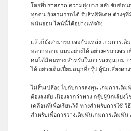
โดยที่ปราศจาก ความยุ่งยาก สลับซับซ้อนอะไ
ทุกคน ยังสามารถได้ รับสิทธิพิเศษ ต่างๆท
พนันออน ไลน์นี้ได้อย่างแท้จริง
แล้วก็ยังสามารถ เจอกับแหล่ง เกมการเดิ
หลากหลาย แบบอย่างได้ อย่างครบวงจร เพื่อ
คนได้มีหนทาง สำหรับในกา รลงทุนเกม กา
ได้ อย่างเต็มเปี่ยมสนุกที่กรุ๊ป ผู้นักเสี่ยงด
ไม่สิ้นเปลือง ไปกับการลงทุน เกมการเดิม
ต้องสงสัย เนื่องจากว่าทาง กรุ๊ปผู้นักเสี่
เคลื่อนที่เพื่อเรียนวิถี ทางสำหรับการใช้ วิธ
สำหรับเพื่อการวางเดิมพันเกมการเดิมพั