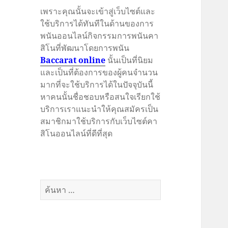
เพราะคุณนั้นจะเข้าสู่เว็บไซต์และ
ใช้บริการได้ทันทีในด้านของการ
พนันออนไลน์กิจกรรมการพนันคา
สิโนที่พัฒนาโดยการพนัน
Baccarat online
นั้นเป็นที่นิยม
และเป็นที่ต้องการของผู้คนจำนวน
มากที่จะใช้บริการได้ในปัจจุบันนี้
หาคนนั้นชื่อชอบหรือสนใจเรียกใช้
บริการเราแนะนำให้คุณสมัครเป็น
สมาชิกมาใช้บริการกับเว็บไซต์คา
สิโนออนไลน์ที่ดีที่สุด
ค้นหา
สำหรับ: