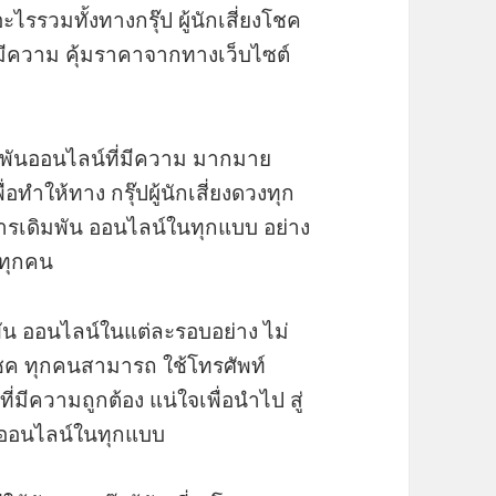
รรวมทั้งทางกรุ๊ป ผู้นักเสี่ยงโชค
ี่มีความ คุ้มราคาจากทางเว็บไซต์
มพันออนไลน์ที่มีความ มากมาย
ทำให้ทาง กรุ๊ปผู้นักเสี่ยงดวงทุก
รเดิมพัน ออนไลน์ในทุกแบบ อย่าง
วงทุกคน
พัน ออนไลน์ในแต่ละรอบอย่าง ไม่
ยงโชค ทุกคนสามารถ ใช้โทรศัพท์
ีที่มีความถูกต้อง แน่ใจเพื่อนำไป สู่
น ออนไลน์ในทุกแบบ