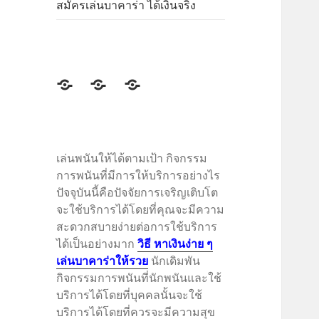
สมัครเล่นบาคาร่า ได้เงินจริง
SITEMAP
แทง
สมัคร
บา
เล่น
คา
บา
ร่า
คา
เล่นพนันให้ได้ตามเป้า กิจกรรม
ออนไลน์
ร่า
การพนันที่มีการให้บริการอย่างไร
ปัจจุบันนี้คือปัจจัยการเจริญเติบโต
ได้
จะใช้บริการได้โดยที่คุณจะมีความ
เงิน
สะดวกสบายง่ายต่อการใช้บริการ
จริง
ได้เป็นอย่างมาก
วิธี หาเงินง่าย ๆ
เล่นบาคาร่าให้รวย
นักเดิมพัน
กิจกรรมการพนันที่นักพนันและใช้
บริการได้โดยที่บุคคลนั้นจะใช้
บริการได้โดยที่ควรจะมีความสุข