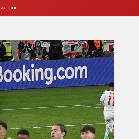
sruption.