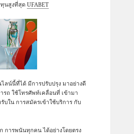
ทุนสูงที่สุด
UFABET
์นี้ที่ได้ มีการปรับปรุง มาอย่างดี
มารถ ใช้โทรศัพท์เคลื่อนที่ เข้ามา
ำหรับใน การสมัครเข้าใช้บริการ กับ
ู้นัก การพนันทุกคน ได้อย่างโดยตรง