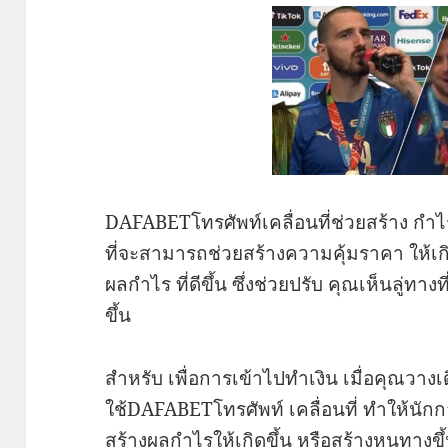
DAFABETโทรศัพท์เคลื่อนที่ช่วยสร้าง กำไรใ
ที่จะสามารถช่วยสร้างความคุ้มราคา ให้เกิ
ผลกำไร ที่ดีขึ้น ซึ่งช่วยปรับ คุณเห็นลู่ทา
ขึ้น
สำหรับ เพื่อการเข้าไปทำเงิน เมื่อคุณวางเ
ใช้DAFABETโทรศัพท์ เคลื่อนที่ ทำให้นั
สร้างผลกำไรให้เกิดขึ้น หรือสร้างหนทางขึ้