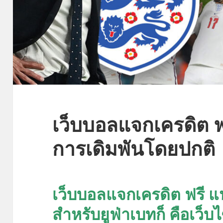
เว็บบอลแจกเครดิต ฟร
การเดิมพันโดยปกติ
เว็บบอลแจกเครดิต ฟรี 
สำหรับยูฟ่าเบทก็ คือเว็บไซ