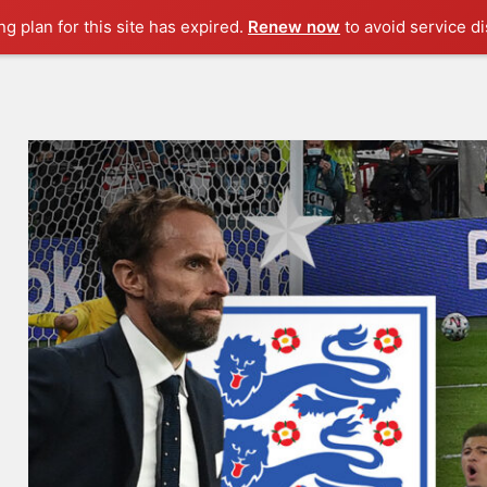
g plan for this site has expired.
Renew now
to avoid service di