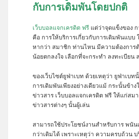
กับการเดิมพันโดยปกติ
เว็บบอลแจกเครดิต ฟรี
แต่ว่าจุดแข็งของ ก
คือ การให้บริการเกี่ยวกับการเดิมพันแบบ ใ
หากว่า สมาชิก ท่านไหน มีความต้องการต้
น้อยตกลงใจ เลือกที่จะกระทำ ลงทะเบียน 
ของเว็บไซต์ยูฟ่าเบท ด้วยเหตุว่า ยูฟ่าเบทนั้
การเดิมพันเพียงอย่างเดียวแม้ กระนั้นข้างใ
ข่าวสาร เว็บบอลแจกเครดิต ฟรี ให้แก่สมาชิ
ข่าวสารต่างๆ นั้นผู้เล่น
สามารถใช้ประโยชน์งานสำหรับการ พนันเกี
กว่าเดิมได้ เพราะเหตุว่า ความครบถ้วน บร