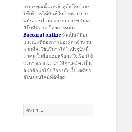
เพราะคุณนั้นจะเข้าสู่เว็บไซต์และ
ใช้บริการได้ทันทีในด้านของการ
พนันออนไลน์กิจกรรมการพนันคา
สิโนที่พัฒนาโดยการพนัน
Baccarat online
นั้นเป็นที่นิยม
และเป็นที่ต้องการของผู้คนจำนวน
มากที่จะใช้บริการได้ในปัจจุบันนี้
หาคนนั้นชื่อชอบหรือสนใจเรียกใช้
บริการเราแนะนำให้คุณสมัครเป็น
สมาชิกมาใช้บริการกับเว็บไซต์คา
สิโนออนไลน์ที่ดีที่สุด
ค้นหา
สำหรับ: