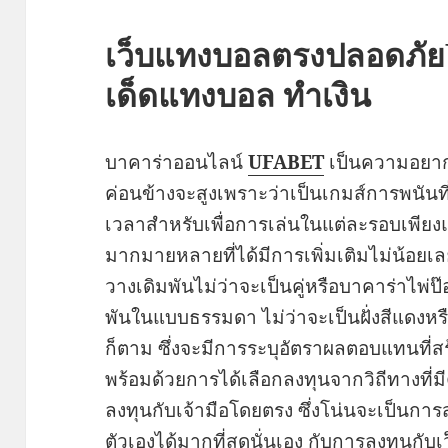
เว็บแทงบอลตรงปลอดภ
เด็ดแทงบอล ทำเงิน
บาคาร่าออนไลน์
UFABET
เป็นความอยากขอ
ค่อนข้างจะสูงเพราะว่าเป็นเกมส์การพนันท
เวลาสำหรับเพื่อการเล่นในแต่ละรอบเพียงแค่
มากมายหลายที่ได้มีการเพิ่มเติมไม่น้อยเลย
วางเดิมพันไม่ว่าจะเป็นคู่หรือบาคาร่าไพ
พันในแบบธรรมดา ไม่ว่าจะเป็นฝั่งสีแดงหรือ
ก็ตาม ซึ่งจะมีการระบุอัตราผลตอบแทนที่ส
พร้อมด้วยการได้เลือกลงทุนจากวิถีทางที่ม
ลงทุนกับเจ้ามือโดยตรง ซึ่งโน่นจะเป็นการ
ตัวเองได้มากที่สุดนั่นเอง กับการลงทุนกับ