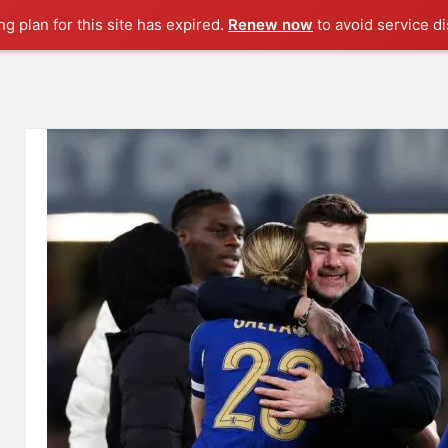
g plan for this site has expired.
Renew now
to avoid service di