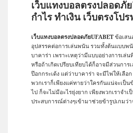
เว็บแทงบอลตรงปลอดภั
กำไร ทำเงิน เว็บตรงโปรฟ
เว็บแทงบอลตรงปลอดภัยUFABET
ข้อเสน
อุปสรรคต่อการเล่นพนัน รวมทั้งต้นแบบพนั
บาคาร่า เพราะเหตุว่ามีแบบอย่างการเล่นท
หรือถ้าเกิดเปรียบเทียบได้ก็อาจมีส่วนการเ
ป๊อกกระเด้ง แต่ว่าบาคาร่า จะมีไพ่ให้เลือก
พวกเราก็เพียงแค่ทายว่าใครกันแน่จะเป็นข้
ไป ก็จะไม่มีอะไรยุ่งยาก เพียงพวกเราจำเป
ประสบการณ์ต่างๆเข้ามาช่วยข้ารูปเกมว