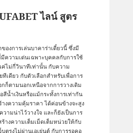
ัยUFABET
ไลน์ สูตร
งการเล่นบาคาร่าเดี๋ยวนี้ ซึ่งมี
ี่มีความเด่นเฉพาะบุคคลกับการใช้
ไม่กี่วินาทีเท่านั้น กับความ
ทีเดียว กับตัวเลือกสำหรับเพื่อการ
่ป๊อกก็ตามนอกเหนือจากการวางเดิม
สีน้ำเงินหรือแม้กระทั้งการเท่ากัน
ร้างความคุ้มราคา ได้ค่อนข้างจะสูง
ีความน่าไว้วางใจ และก็ยังเป็นการ
สร้างความเต็มเม็ดเต็มหน่วยให้กับ
เว็บตรงไม่ผ่านเอเย่นต์ กับการรอคอ