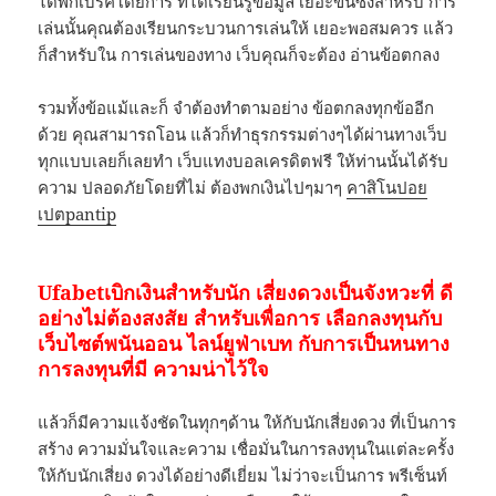
ได้พักเบรคโดยการ ที่ได้เรียนรู้ข้อมูล เยอะขึ้นซึ่งสำหรับ การ
เล่นนั้นคุณต้องเรียนกระบวนการเล่นให้ เยอะพอสมควร แล้ว
ก็สำหรับใน การเล่นของทาง เว็บคุณก็จะต้อง อ่านข้อตกลง
รวมทั้งข้อแม้และก็ จำต้องทำตามอย่าง ข้อตกลงทุกข้ออีก
ด้วย คุณสามารถโอน แล้วก็ทำธุรกรรมต่างๆได้ผ่านทางเว็บ
ทุกแบบเลยก็เลยทำ เว็บแทงบอลเครดิตฟรี ให้ท่านนั้นได้รับ
ความ ปลอดภัยโดยที่ไม่ ต้องพกเงินไปๆมาๆ
คาสิโนปอย
เปตpantip
Ufabetเบิกเงินสำหรับนัก เสี่ยงดวงเป็นจังหวะที่ ดี
อย่างไม่ต้องสงสัย สำหรับเพื่อการ เลือกลงทุนกับ
เว็บไซต์พนันออน ไลน์ยูฟ่าเบท กับการเป็นหนทาง
การลงทุนที่มี ความน่าไว้ใจ
แล้วก็มีความแจ้งชัดในทุกๆด้าน ให้กับนักเสี่ยงดวง ที่เป็นการ
สร้าง ความมั่นใจและความ เชื่อมั่นในการลงทุนในแต่ละครั้ง
ให้กับนักเสี่ยง ดวงได้อย่างดีเยี่ยม ไม่ว่าจะเป็นการ พรีเซ็นท์