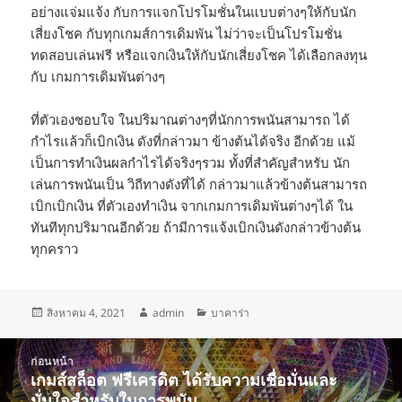
อย่างแจ่มแจ้ง กับการแจกโปรโมชั่นในแบบต่างๆให้กับนัก
เสี่ยงโชค กับทุกเกมส์การเดิมพัน ไม่ว่าจะเป็นโปรโมชั่น
ทดสอบเล่นฟรี หรือแจกเงินให้กับนักเสี่ยงโชค ได้เลือกลงทุน
กับ เกมการเดิมพันต่างๆ
ที่ตัวเองชอบใจ ในปริมาณต่างๆที่นักการพนันสามารถ ได้
กำไรแล้วก็เบิกเงิน ดังที่กล่าวมา ข้างต้นได้จริง อีกด้วย แม้
เป็นการทำเงินผลกำไรได้จริงๆรวม ทั้งที่สำคัญสำหรับ นัก
เล่นการพนันเป็น วิถีทางดังที่ได้ กล่าวมาแล้วข้างต้นสามารถ
เบิกเบิกเงิน ที่ตัวเองทำเงิน จากเกมการเดิมพันต่างๆได้ ใน
ทันทีทุกปริมาณอีกด้วย ถ้ามีการแจ้งเบิกเงินดังกล่าวข้างต้น
ทุกคราว
เขียน
ผู้
หมวด
สิงหาคม 4, 2021
admin
บาคาร่า
เมื่อ
เขียน
หมู่
แนะแนว
ก่อนหน้า
เรื่อง
เกมส์สล็อต ฟรีเครดิต ได้รับความเชื่อมั่นและ
เรื่อง
มั่นใจสำหรับในการพนัน
ก่อน