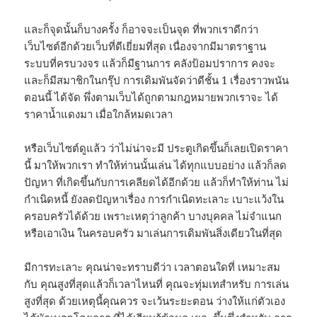
และก็จุดนั้นก็บางครั้ง ก็อาจจะเป็นจุด ที่พวกเราดีกว่า
เว็บไซต์อีกด้วยเว็บที่ดีเยี่ยมที่สุด เนื่องจากมีมาตราฐาน
ระบบที่ครบวงจร แล้วก็มีฐานการ คลังป้อมปราการ คงจะ
และก็มีสมาชิกในกรุ๊ป การเดิมพันจัดว่าดีชั้น 1 เรื่องราวพนัน
ตอนนี้ ได้จัด พึ่งตามเว็บได้ถูกตามกฎหมายพวกเราจะ ได้
ราคาน้ำแดงมา เมื่อใกล้หมดเวลา
หรือเว็บไซต์ดูแล้ว ว่าไม่น่าจะมี ประตูเกิดขึ้นก็เลยเปิดราคา
นี้ มาให้พวกเรา ทำให้ท่านนั้นเล่น ได้ทุกแบบอย่าง แล้วก็ลด
ปัญหา ที่เกิดขึ้นกับการเคลียดได้อีกด้วย แล้วก็ทำให้ท่าน ไม่
กำเนิดหนี้ ยังลดปัญหาเรื่อง การกำเนิดทะเลาะ เบาะแว้งใน
ครอบครัวได้ด้วย เพราะเหตุว่าลูกค้า บางบุคคล ไม่จำแนก
หรือเอาเงิน ในครอบครัว มาเล่นการเดิมพันสิ่งเดียวในที่สุด
มีการทะเลาะ คุณน่าจะทราบดีว่า เวลาตอนใดที่ เหมาะสม
กับ คุณสูงที่สุดแล้วก็เวลาไหนที่ คุณจะทุ่มเทสำหรับ การเล่น
สูงที่สุด ด้วยเหตุนี้คุณควร จะเว้นระยะตอน ว่างให้แก่ตัวเอง