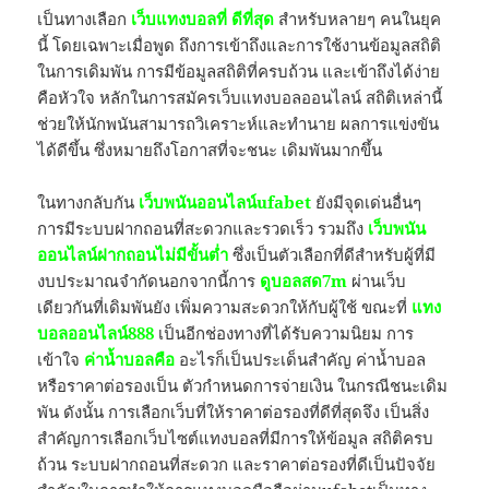
เป็นทางเลือก
เว็บแทงบอลที่ ดีที่สุด
สำหรับหลายๆ คนในยุค
นี้ โดยเฉพาะเมื่อพูด ถึงการเข้าถึงและการใช้งานข้อมูลสถิติ
ในการเดิมพัน การมีข้อมูลสถิติที่ครบถ้วน และเข้าถึงได้ง่าย
คือหัวใจ หลักในการสมัครเว็บแทงบอลออนไลน์ สถิติเหล่านี้
ช่วยให้นักพนันสามารถวิเคราะห์และทำนาย ผลการแข่งขัน
ได้ดีขึ้น ซึ่งหมายถึงโอกาสที่จะชนะ เดิมพันมากขึ้น
ในทางกลับกัน
เว็บพนันออนไลน์ufabet
ยังมีจุดเด่นอื่นๆ
การมีระบบฝากถอนที่สะดวกและรวดเร็ว รวมถึง
เว็บพนัน
ออนไลน์ฝากถอนไม่มีขั้นต่ำ
ซึ่งเป็นตัวเลือกที่ดีสำหรับผู้ที่มี
งบประมาณจำกัดนอกจากนี้การ
ดูบอลสด7m
ผ่านเว็บ
เดียวกันที่เดิมพันยัง เพิ่มความสะดวกให้กับผู้ใช้ ขณะที่
แทง
บอลออนไลน์888
เป็นอีกช่องทางที่ได้รับความนิยม การ
เข้าใจ
ค่าน้ำบอลคือ
อะไรก็เป็นประเด็นสำคัญ ค่าน้ำบอล
หรือราคาต่อรองเป็น ตัวกำหนดการจ่ายเงิน ในกรณีชนะเดิม
พัน ดังนั้น การเลือกเว็บที่ให้ราคาต่อรองที่ดีที่สุดจึง เป็นสิ่ง
สำคัญการเลือกเว็บไซต์แทงบอลที่มีการให้ข้อมูล สถิติครบ
ถ้วน ระบบฝากถอนที่สะดวก และราคาต่อรองที่ดีเป็นปัจจัย