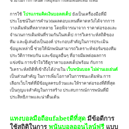
การใช้
โปรแกรมคิดเงินบอลสเต็ป
ยังเป็นเครื่องมือที่มี
ประโยชน์ในการคำนวณผลตอบแทนที่คาดหวังได้จากการ
วางเดิมพันที่หลากหลาย โดยพิจารณาจาก ราคาต่อรองและ
จำนวนการเดิมพันที่รวมกันในสเต็ป การวิเคราะห์สถิติของ
ทีม และผู้เล่นยังเป็นองค์ ประกอบสำคัญในการประเมิน
ข้อมูลเหล่านี้ ช่วยให้นักพนันสามารถวิเคราะห์ฟอร์มของทีม
ประวัติการพบกัน และข้อมูลอื่นๆ ที่อาจมีผลต่อผลการ
แข่งขัน การเข้าใจวิธีดูราคาบอลสเต็ปพร้อม กับการ
วิเคราะห์สถิติที่เข้าถึงได้ง่ายใน
เว็บพนันบอล ไม่ผ่านเอเย่นต์
เป็นส่วนสำคัญ ในการเพิ่มโอกาสในการชนะเดิมพัน การ
เลือกเว็บไซต์ที่มีข้อมูลครบถ้วนและให้ราคาต่อรองที่ดีที่สุด
เป็นกุญแจสำคัญในการสร้าง ประสบการณ์การพนันที่มี
ประสิทธิภาพและน่าตื่นเต้น
แทงบอลมือถือufabetดีที่สุด
มีข้อดีการ
ใช้สถิติในการ
พนันบอลออนไลน์ฟรี
แบบ