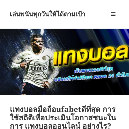
เล่นพนันทุกวันให้ได้ตามเป้า
เมนู
และวิด
เจ็ต
แทงบอลมือถือufabetดีที่สุด การ
ใช้สถิติเพื่อประเมินโอกาสชนะใน
การ แทงบอลออนไลน์ อย่างไร?