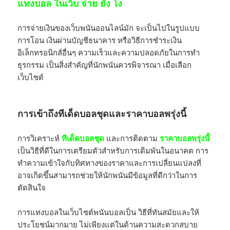
แทงบอล ในเว็บ จ่าย ยัง ไง
การจ่ายเงินของเว็บพนันออนไลน์มัก จะเป็นไปในรูปแบบ
การโอน เงินผ่านบัญชีธนาคาร หรือวิธีการชำระเงิน
อิเล็กทรอนิกส์อื่นๆ ความเร็วและความปลอดภัยในการทำ
ธุรกรรม เป็นสิ่งสำคัญที่นักพนันควรพิจารณา เมื่อเลือก
เว็บไซต์
การเข้าถึงทีเด็ดบอลชุดและราคาบอลพรุ่งนี้
การวิเคราะห์
ทีเด็ดบอลชุด
และการติดตาม
ราคาบอลพรุ่งนี้
เป็นวิธีที่ดีในการเตรียมตัวสำหรับการเดิมพันในอนาคต การ
ทำความเข้าใจกับทิศทางของราคาและการเปลี่ยนแปลงที่
อาจเกิดขึ้นสามารถช่วยให้นักพนันมีข้อมูลที่ดีกว่าในการ
ตัดสินใจ
การแทงบอลในเว็บไซต์พนันบอลเป็น วิธีที่ทันสมัยและให้
ประโยชน์มากมาย ไม่เพียงแต่ในด้านความสะดวกสบาย