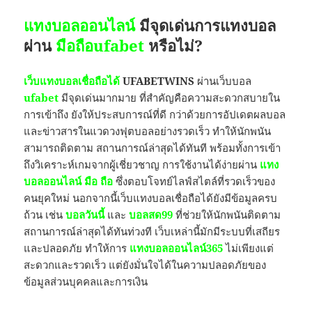
แทงบอลออนไลน์
มีจุดเด่นการแทงบอล
ผ่าน
มือถือufabet
หรือไม่?
เว็บแทงบอลเชื่อถือได้
UFABETWINS
ผ่านเว็บบอล
ufabet
มีจุดเด่นมากมาย ที่สำคัญคือความสะดวกสบายใน
การเข้าถึง ยังให้ประสบการณ์ที่ดี กว่าด้วยการอัปเดตผลบอล
และข่าวสารในแวดวงฟุตบอลอย่างรวดเร็ว ทำให้นักพนัน
สามารถติดตาม สถานการณ์ล่าสุดได้ทันที พร้อมทั้งการเข้า
ถึงวิเคราะห์เกมจากผู้เชี่ยวชาญ การใช้งานได้ง่ายผ่าน
แทง
บอลออนไลน์ มือ ถือ
ซึ่งตอบโจทย์ไลฟ์สไตล์ที่รวดเร็วของ
คนยุคใหม่ นอกจากนี้เว็บแทงบอลเชื่อถือได้ยังมีข้อมูลครบ
ถ้วน เช่น
บอลวันนี้
และ
บอลสด99
ที่ช่วยให้นักพนันติดตาม
สถานการณ์ล่าสุดได้ทันท่วงที เว็บเหล่านี้มักมีระบบที่เสถียร
และปลอดภัย ทำให้การ
แทงบอลออนไลน์365
ไม่เพียงแต่
สะดวกและรวดเร็ว แต่ยังมั่นใจได้ในความปลอดภัยของ
ข้อมูลส่วนบุคคลและการเงิน