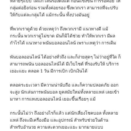
หลายๆแบบ ได้แก่ เล่นรองตั้งแต่ ก่อนแข่งขัน การรอคอย ให้
กลุ่มต่อยิงก่อน รวมทั้งค่อยรอง ซึ่งพวกเรา สามารถที่จะปรับ
ให้กับแต่ละกลุ่มได้ แม้กระนั้น ทั้งปวงมันอยู่
ที่พวกเราดูด้วย ด้วยเหตุว่า ถึงพวกเรามี แนวทางดี แม้
กระนั้น พวกเราดูไม่ขาด มันก็มิได้ช่วย ทำให้พวกเรา มีผล
กำไรได้ แนวทาง พนันบอลออนไลน์ เพราะเหตุว่า การเดิม
พันบอลออนไลน์ ได้อย่างทั่วถึง และก็ง่ายสุดๆ ไม่ว่าอยู่ที่ใด ก็
สามารถพนัน บอลออนไลน์ได้ มีเว็บไซต์ ที่รองรับให้ บริการ
เยอะแยะ ตลอด 1 วัน มีการเบิก เบิกเงินได้
ตลอดระยะเวลา มีความน่านับถือ และก็ความปลอดภัย ออก
จะสูง นักเล่นการพนันบอล ยุคสมัยใหม่ทั้งหลายแหล่ เลยเข้า
มาหา การแทงบอลออนไลน์ เยอะขึ้นเรื่อยๆ แม้
กระนั้นไม่ว่า ถึงอย่างไรก็แล้ว แต่นักเสี่ยงโชคบอล ทั้งหลาย
แหล่ ถึงจะมีเครื่องมือ และอุปกรณ์ สำหรับช่วยในด้าน
สำหรับอำนวย ความสะดวกเยอะแยะ มากมายแบบ