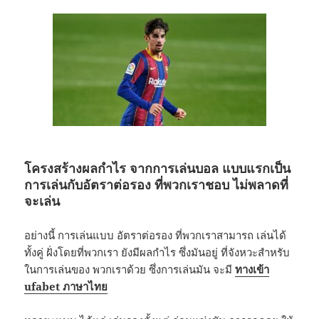
โครงสร้างผลกำไร จากการเล่นบอล แบบแรกเป็น
การเล่นกับอัตราต่อรอง ที่พวกเราชอบ ไม่พลาดที่
จะเล่น
อย่างนี้ การเล่นแบบ อัตราต่อรอง ที่พวกเราสามารถ เล่นได้
ทั้งคู่ ฝั่งโดยที่พวกเรา ยังมีผลกำไร ซึ่งมันอยู่ ที่จังหวะสำหรับ
ในการเล่นของ พวกเราด้วย ซึ่งการเล่นมัน จะมี
ทางเข้า
ufabet ภาษาไทย