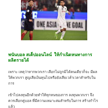
พนันบอล สเต็ปออนไลน์ ให้กำเนิดหนทางการ
ผลิตรายได้
เพราะ เหตุว่าหากพวกเรา เลือกไม่ถูกมิได้คนเดียวก็จะ มีผล
ให้พวกเรา สูญเสียเงินทุนไปหรือยังเสียเวล่ำเวลาสำหรับใน
การ
เข้าไปลงทุนอีกด้วยทำให้ทุกหนของการ ลงทุนพวกเรา จึง
ควรเลือกคู่บอล ที่มีความเหมาะสมสำหรับในการ สร้างกำไร
แล้ว