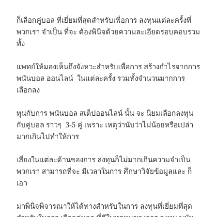
ก็เลือกคู่บอล ที่เยี่ยมที่สุดสำหรับเพื่อการ ลงทุนแต่ละครั้งที่
พวกเรา จำเป็น ที่จะ ต้องพินิจด้วยความละเอียดรอบคอบรวม
ทั้ง
แพทย์ให้มองเห็นถึงจังหวะสำหรับเพื่อการ สร้างกำไรจากการ
พนันบอล ออนไลน์ ในแต่ละครั้ง รวมทั้งจำนวนมากการ
เลือกลง
ทุนกับการ พนันบอล สเต็ปออนไลน์ นั้น จะ นิยมเลือกลงทุน
กับคู่บอล ราวๆ 3-5 คู่ เพราะ เหตุว่านับว่าไม่น้อยหรือเปล่า
มากเกินไปทำให้การ
เสี่ยงในแต่ละด้านของการ ลงทุนก็ไม่มากเกินความจำเป็น
พวกเรา สามารถที่จะ มีเวลาในการ ศึกษาวิจัยข้อมูลและ ก็
เอา
มาพินิจพิจารณาให้ได้ทางสำหรับในการ ลงทุนที่เยี่ยมที่สุด