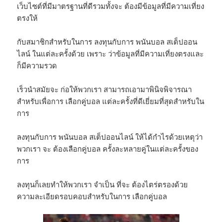
เว็บไซต์ที่มีมาตรฐานที่ดีรวมทั้งจะ ต้องมีข้อมูลที่มีความเที่ยง
ตรงให้
กับสมาชิกสำหรับในการ ลงทุนกับการ พนันบอล สเต็ปออน
ไลน์ ในแต่ละครั้งด้วย เพราะ ว่าข้อมูลที่มีความเที่ยงตรงและ
ก็มีความรว
ด
เร็วนำสมัยจะ ก่อให้พวกเรา สามารถเอามาพินิจพิจารณา
สำหรับเพื่อการ เลือกคู่บอล แต่ละครั้งที่ดีเยี่ยมที่สุดสำหรับใน
การ
ลงทุนกับการ พนันบอล สเต็ปออนไลน์ ให้ได้กำไรด้วยเหตุว่า
พวกเรา จะ ต้องเลือกคู่บอล ครั้งละหลายคู่ในแต่ละครั้งของ
การ
ลงทุนก็เลยทำให้พวกเรา จำเป็น ที่จะ ต้องไตร่ตรองด้วย
ความละเอียดรอบคอบสำหรับในการ เลือกคู่บอล