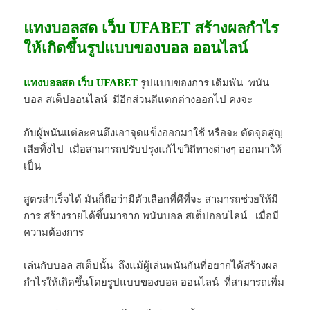
แทงบอลสด เว็บ UFABET สร้างผลกำไร
ให้เกิดขึ้นรูปแบบของบอล ออนไลน์
แทงบอลสด เว็บ UFABET
รูปแบบของการ เดิมพัน พนัน
บอล สเต็ปออนไลน์ มีอีกส่วนดีแตกต่างออกไป คงจะ
กับผู้พนันแต่ละคนดึงเอาจุดแข็งออกมาใช้ หรือจะ ตัดจุดสูญ
เสียทิ้งไป เมื่อสามารถปรับปรุงแก้ไขวิถีทางต่างๆ ออกมาให้
เป็น
สูตรสำเร็จได้ มันก็ถือว่ามีตัวเลือกที่ดีที่จะ สามารถช่วยให้มี
การ สร้างรายได้ขึ้นมาจาก พนันบอล สเต็ปออนไลน์ เมื่อมี
ความต้องการ
เล่นกับบอล สเต็ปนั้น ถึงแม้ผู้เล่นพนันกันที่อยากได้สร้างผล
กำไรให้เกิดขึ้นโดยรูปแบบของบอล ออนไลน์ ที่สามารถเพิ่ม