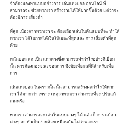
จำต้องมองหาแบบอย่างการ เล่นแทงบอล ออนไลน์ ที่
สามารถจะ ช่วยพวกเรา สร้างรายได้ให้มากขึ้นด้วย แต่ว่าจะ
ต้องมีการ เสี่ยงต่ำ
ที่สุด เนื่องจากพวกเรา จะ ต้องเลือกเล่นในต้นแบบที่จะ ทำให้
พวกเรา ได้โอกาสได้เงินให้เยอะที่สุดและ การ เสี่ยงต่ำที่สุด
ด้วย
พนันบอล สด เป็น แถวทางซึ่งสามารถทำกำไรอย่างดีเยี่ยม
นั้น ควรต้องมองขณะขอลการ ชิงชัยเพื่อผลที่ดีสำหรับเพื่อ
การ
เล่นแทงบอล ในคราวนั้น นั้น สามารถสร้างผลกำไรให้พวก
เรา ได้มากกว่า เพราะ เหตุว่าพวกเรา สามารถที่จะ ปรับแก้
เกมหรือ
พวกเรา สามารถจะ เล่นในแบบต่างๆ ได้ แล้ว ก็ การ แก้เกม
ต่างๆ จะ ทำเป็น ง่ายด้วยเหมือนกัน ไม่ว่าพวกเรา