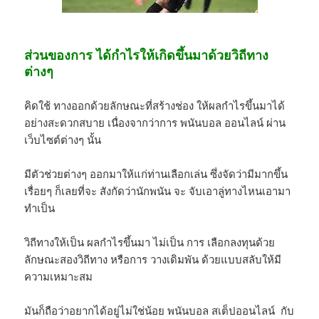
ส่วนของการ ได้กำไรให้เกิดขึ้นมาด้วยวิถีทาง
ต่างๆ
คิดใช้ ทางออกด้วยลักษณะที่สร้างช่อง ให้ผลกำไรขึ้นมาได้
อย่างสะดวกสบาย เนื่องจากว่าการ พนันบอล ออนไลน์ ผ่าน
เว็บไซต์ต่างๆ นั้น
มีตัวช่วยต่างๆ ออกมาให้แก่ท่านเลือกเล่น ซึ่งจัดว่ามีมากขึ้น
เรื่อยๆ ก็เลยที่จะ สังกัดว่านักพนัน จะ จับเอาลู่ทางไหนเอามา
ทำเป็น
วิ
ถีทางให้เป็น ผลกำไรขึ้นมา ไม่เป็น การ เลือกลงทุนด้วย
ลักษณะสองวิถีทาง หรือการ วางเดิมพัน ด้วยแบบสลับให้มี
ความเหมาะสม
มันก็ถือว่าอยากได้อยู่ไม่ใช่น้อย พนันบอล สเต็ปออนไลน์ กับ