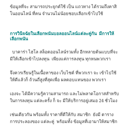
ข้อมูลที่จะ
สามารถประยุกต์ใช้ เป็น แถวทาง ได้รวมถึงคาสิ
โนออนไลน์ ที่คน จำนวนไม่น้อยชอบเลือกเข้าไปใช้
การวินิจฉัยในเลือกพนันบอลออนไลน์แต่ละคู่กัน มีการให้
เลือกพนัน
บาคาร่า ไฮโล สล็อตออนไลน์รวมทั้ง อีกหลายต้นแบบที่จะ
มีให้เลือกเข้าไปลงทุน เพียงแค่การลงทุน ทุกหนพวกเรา
จึงควรเรียนรู้ในเนื้อหาของ เว็บไซต์ ที่พวกเรา จะ เข้าไปใช้
ให้ดีแล้วก็ ถ้วนถี่สูงที่สุดเพื่อ ผลตอบแทนของ พวกเรา
เองจะ ได้มีความรู้ความสามารถ และไม่พลาดโอกาสสำหรับ
ในการลงทุน แต่ละครั้ง ก็ จะ มีให้บริการอยู่เสมอ 24 ชั่วโมง
เช่นเดียวกัน พร้อมทั้ง ราคาที่ดีให้กับ สมาชิก ยังมี ตาราง
การประลองของ แต่ละคู่ พร้อมทั้ง ข้อมูลที่เอามาให้สมาชิก