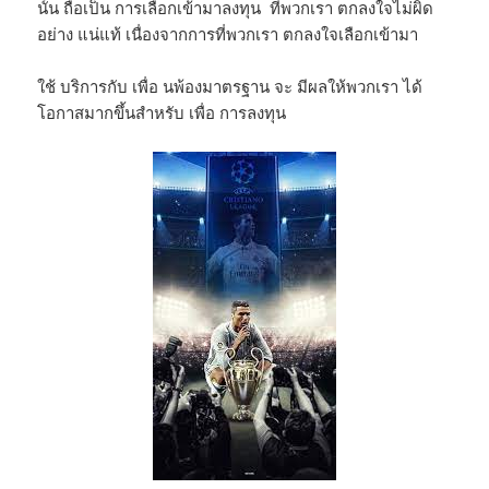
นั้น ถือเป็น การเลือกเข้ามาลงทุน ที่พวกเรา ตกลงใจไม่ผิด
อย่าง แน่แท้ เนื่องจากการที่พวกเรา ตกลงใจเลือกเข้ามา
ใช้ บริการกับ เพื่อ นพ้องมาตรฐาน จะ มีผลให้พวกเรา ได้
โอกาสมากขึ้นสำหรับ เพื่อ การลงทุน