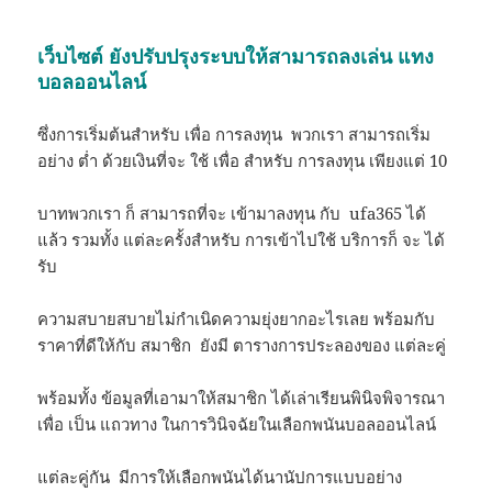
เว็บไซต์ ยังปรับปรุงระบบให้สามารถลงเล่น แทง
บอลออนไลน์
ซึ่งการเริ่มต้นสำหรับ เพื่อ การลงทุน พวกเรา สามารถเริ่ม
อย่าง ต่ำ ด้วยเงินที่จะ ใช้ เพื่อ สำหรับ การลงทุน เพียงแต่ 10
บาทพวกเรา ก็ สามารถที่จะ เข้ามาลงทุน กับ ufa365 ได้
แล้ว รวมทั้ง แต่ละครั้งสำหรับ การเข้าไปใช้ บริการก็ จะ ได้
รับ
ความสบายสบายไม่กำเนิดความยุ่งยากอะไรเลย พร้อมกับ
ราคาที่ดีให้กับ สมาชิก ยังมี ตารางการประลองของ แต่ละคู่
พร้อมทั้ง ข้อมูลที่เอามาให้สมาชิก ได้เล่าเรียนพินิจพิจารณา
เพื่อ เป็น แถวทาง ในการวินิจฉัยในเลือกพนันบอลออนไลน์
แต่ละคู่กัน มีการให้เลือกพนันได้นานัปการแบบอย่าง