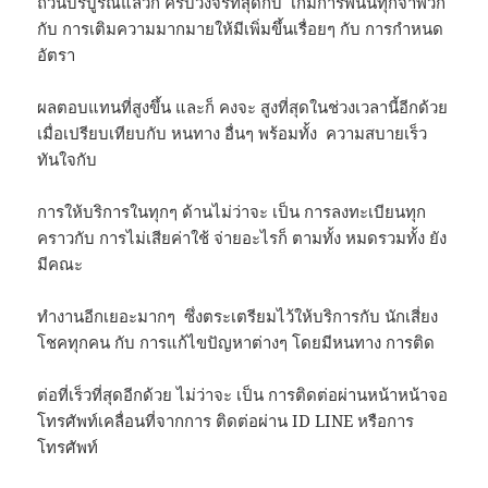
ถ้วนบริบูรณ์แล้วก็ ครบวงจรที่สุดกับ เกมการพนันทุกจำพวก
กับ การเติมความมากมายให้มีเพิ่มขึ้นเรื่อยๆ กับ การกำหนด
อัตรา
ผลตอบแทนที่สูงขึ้น และก็ คงจะ สูงที่สุดในช่วงเวลานี้อีกด้วย
เมื่อเปรียบเทียบกับ หนทาง อื่นๆ พร้อมทั้ง ความสบายเร็ว
ทันใจกับ
การให้บริการในทุกๆ ด้านไม่ว่าจะ เป็น การลงทะเบียนทุก
คราวกับ การไม่เสียค่าใช้ จ่ายอะไรก็ ตามทั้ง หมดรวมทั้ง ยัง
มีคณะ
ทำงานอีกเยอะมากๆ ซึ่งตระเตรียมไว้ให้บริการกับ นักเสี่ยง
โชคทุกคน กับ การแก้ไขปัญหาต่างๆ โดยมีหนทาง การติด
ต่อที่เร็วที่สุดอีกด้วย ไม่ว่าจะ
เป็น การติดต่อผ่านหน้าหน้าจอ
โทรศัพท์เคลื่อนที่จากการ ติดต่อผ่าน ID LINE หรือการ
โทรศัพท์