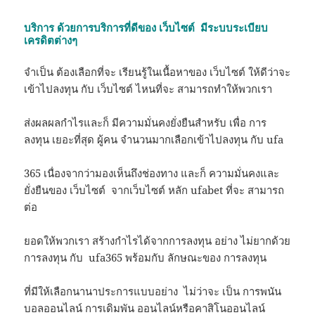
บริการ ด้วยการบริการที่ดีของ เว็บไซต์ มีระบบระเบียบ
เครดิตต่างๆ
จำเป็น ต้องเลือกที่จะ เรียนรู้ในเนื้อหาของ เว็บไซต์ ให้ดีว่าจะ
เข้าไปลงทุน กับ เว็บไซต์ ไหนที่จะ สามารถทำให้พวกเรา
ส่งผลผลกำไรและก็ มีความมั่นคงยั่งยืนสำหรับ เพื่อ การ
ลงทุน เยอะที่สุด ผู้คน จำนวนมากเลือกเข้าไปลงทุน กับ ufa
365 เนื่องจากว่ามองเห็นถึงช่องทาง และก็ ความมั่นคงและ
ยั่งยืนของ เว็บไซต์ จากเว็บไซต์ หลัก ufabet ที่จะ สามารถ
ต่อ
ยอดให้พวกเรา สร้างกำไรได้จากการลงทุน อย่าง ไม่ยากด้วย
การลงทุน
กับ ufa365 พร้อมกับ ลักษณะของ การลงทุน
ที่มีให้เลือกนานาประการแบบอย่าง ไม่ว่าจะ เป็น การพนัน
บอลออนไลน์ การเดิมพัน ออนไลน์หรือคาสิโนออนไลน์