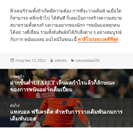
พิวเตอร์รวมทั้งถ้าเกิดมีความต้อง การที่จะวางเดิมพั นเมื่อใด
ก็สามารถ คลิกเข้าไป ได้ทันที ก็เลยเป็นการสร้างความสบาย
สบายรวมทั้งตรงกั บความอยากของนักก ารพนันบอลทุกคน
ได้อย่ างดีเยี่ยม รวมทั้งยังสัมผัสได้กับสิ่งต่าง ๆ อย่างสมบูรณ์
กับการ พนันบอลอ อนไลน์ในขณะนี้
คาสิโนปอยเปตดีที่สุด
เขียน
ผู้
หมวด
กรกฎาคม 13, 2022
admins
แทงบอลออนไน์
เมื่อ
เขียน
หมู่
แนะแนว
ก่อนหน้า
เรื่อง
ฝากขั้นต่ำUFABET เห็นผลกำไรแล้วก็ลักษณะ
เรื่อง
ของการพนันอย่างเต็มเปี่ยม
ก่อน
หน้า:
ต่อไป
แทงบอล ฟรีเครดิต สำหรับการวางเดิมพันเกมการ
เรื่อง
เดิมพันบอล
ต่อ
ไป: