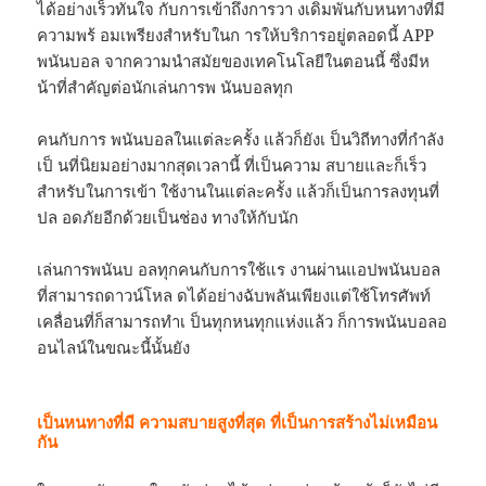
ได้อย่างเร็วทันใจ กับการเข้าถึงการวา งเดิมพันกับหนทางที่มี
ความพร้ อมเพรียงสำหรับในก ารให้บริการอยู่ตลอดนี้ APP
พนันบอล จากความนำสมัยของเทคโนโลยีในตอนนี้ ซึ่งมีห
น้าที่สำคัญต่อนักเล่นการพ นันบอลทุก
คนกับการ พนันบอลในแต่ละครั้ง แล้วก็ยังเ ป็นวิถีทางที่กำลัง
เป็ นที่นิยมอย่างมากสุดเวลานี้ ที่เป็นความ สบายและก็เร็ว
สำหรับในการเข้า ใช้งานในแต่ละครั้ง แล้วก็เป็นการลงทุนที่
ปล อดภัยอีกด้วยเป็นช่อง ทางให้กับนัก
เล่นการพนันบ อลทุกคนกับการใช้แร งานผ่านแอปพนันบอล
ที่สามารถดาวน์โหล ดได้อย่างฉับพลันเพียงแต่ใช้โทรศัพท์
เคลื่อนที่ก็สามารถทำเ ป็นทุกหนทุกแห่งแล้ว ก็การพนันบอลอ
อนไลน์ในขณะนี้นั้นยัง
เป็นหนทางที่มี ความสบายสูงที่สุด ที่เป็นการสร้างไม่เหมือน
กัน