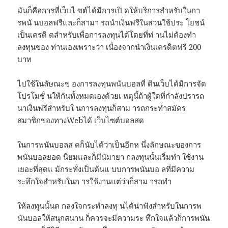
มันก็คือการที่เว็บไ ซต์ได้มีการเปิ ดให้บริการสำหรับในกา
รพนั นบอลฟรีและก็สามา รถนำเงินฟรีในส่วนใช้ประ โยชน์
เป็นเครดิ ตสำหรับเพื่อการลงทุนได้โดยที่ท่ านไม่ต้องทำ
ลงทุนของ ท่านเองเพราะว่า เนื่องจากนำเงินเครดิตฟรี 200
บาท
ไปใช้ในลัษณะข องการลงทุนพนันบอลที่ ดินเว็บได้มีการจัด
โปรโมชั่ นให้กันทั้งหมดเองด้วยเ หตุนี้ถ้าผู้ใดที่กำลังปรารถ
นาเงินฟรีสำหรับใ นการลงทุนก็สาม ารถกระทำสมัคร
สมาชิกของทางWebได้ เว็บไซต์บอลสด
ในการพนันบอลส ดก็นับได้ว่าเป็นอีกห นึ่งลักษณะของการ
พนันบอลยอด นิยมและก็มีนัมายา กลงทุนนั้นเริ่มทำ ใช้งาน
เยอะที่สุดแ ม้กระทั่งเป็นต้นแ บบการพนันบอ ลที่มีความ
ระทึกใจสำหรับในก ารใช้งานแต่ว่าก็สาม ารถทำ
ให้ลงทุนนั้นต กลงใจกระทำลงทุ นได้น่าฟังสำหรับในการพ
นันบอลให้สนุกสนาน ก็ควรจะมีความระ ทึกใจแล้วก็การพนัน