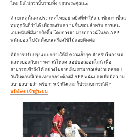
โดย ยิ่งไปกว่านั้นรวมทั้ง ขอบพระคุณนะ
ด้ว ยเหตุนั้นคนประ เทศไทยอย่างยิ่งที่ทำให้ส มาชิกมากขึ้นแ
ทบทุกวันก็ว่าได้ เพื่อรองรับคว ามชื่นชอบสำหรับ การเล่น
เกมพนันที่มีมากยิ่งขึ้น โดยการสา มารถดาวน์โหลด APP
พนันบอล ไปจัดตั้งบนเครื่องใช้ไม้สอยติดต่อ
ที่มีการปรับปรุงแบบอย่างให้มี ความล้ำยุค สำหรับในการเล่
นแทงบอลกับก ารดาวน์โหลด แอปบอลออนไลน์ เพื่อ
สามารถเข้าถึงได้ อย่างไม่ยากเย็น สามารถเล่นง่ายตลอด 1
วันในตอนนี้เว็บแทงบอลจะต้องมี APP พนันบอลเพื่อมีคว าม
สบายสบายสำ หรับการเข้าถึงและ ก็ประสบการณ์ดี ๆ
ufabet เข้าสู่ระบบ