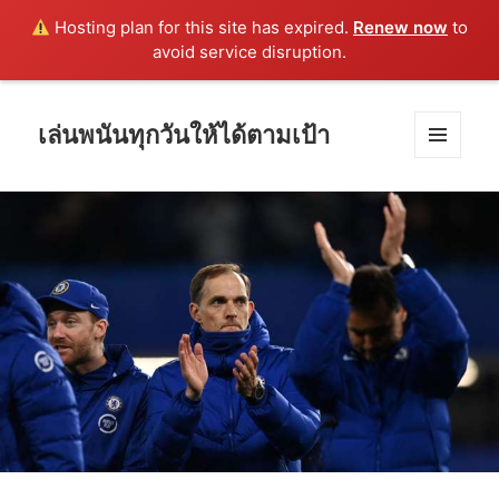
Hosting plan for this site has expired.
Renew now
to
avoid service disruption.
เล่นพนันทุกวันให้ได้ตามเป้า
เมนู
และวิด
เจ็ต