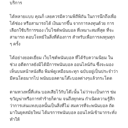
บริการ
ได้หลายแบบ คุณก็ เลยควรมีความพิถีพิถัน ในการนึกถึงเพื่อ
ได้ช่อง หรือสามารถได้ เงินมากขึ้น จากการลงทุนด้วย การ
เลือกใช้บริการของ เว็บไซต์พนันบอล ที่เหมาะสมที่สุด ที่จะ
สามารถ ตอบโจทย์ในสิ่งที่ต้องการ สำหรับเพื่อการลงทุนทุก
ๆ ครั้ง
ได้อย่างยอดเยี่ยม เว็บไซต์พนันบอล ที่ได้รับความนิยม ใน
ช่วง อดีตกาลยังมิได้มีการพนันบอล ออนไลน์กัน ซึ่งจะมอง
เห็นบนหน้าหนังสือ พิมพ์ดูเหมือนจะทุก ฉบับอยู่เป็นประจำว่า
มีคนโดยมากไป พนันบอลตามโต๊ะบอลต่างๆแล้วกระโดด
ตามทวงหนี้ที่เล่น บอลเสียไว้กับโต๊ะนั้น ไม่ว่าจะเป็นการ ข่ม
ขวัญฆ่าหรือการทำร้ายก็ตาม จนถึงทุกคน กำเนิดความรู้สึก
ว่าการเล่นแทงบอลนั้นเป็นสิ่งที่ไม่ สมควรที่จะพนันบอล ถัด
มาในยุคสมัยใหม่ ได้มรการพนันบอล ออนไลน์เข้ามากระทั่ง
ทำให้