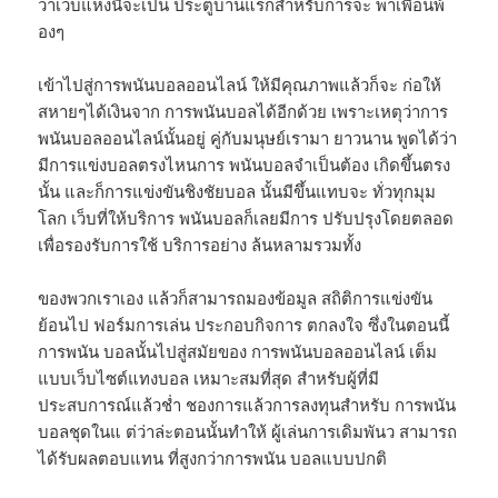
ว่าเว็บแห่งนี้จะเป็น ประตูบานแรกสำหรับการจะ พาเพื่อนพ้
องๆ
เข้าไปสู่การพนันบอลออนไลน์ ให้มีคุณภาพแล้วก็จะ ก่อให้
สหายๆได้เงินจาก การพนันบอลได้อีกด้วย เพราะเหตุว่าการ
พนันบอลออนไลน์นั้นอยู่ คู่กับมนุษย์เรามา ยาวนาน พูดได้ว่า
มีการแข่งบอลตรงไหนการ พนันบอลจำเป็นต้อง เกิดขึ้นตรง
นั้น และก็การแข่งขันชิงชัยบอล นั้นมีขึ้นแทบจะ ทั่วทุกมุม
โลก เว็บที่ให้บริการ พนันบอลก็เลยมีการ ปรับปรุงโดยตลอด
เพื่อรองรับการใช้ บริการอย่าง ล้นหลามรวมทั้ง
ของพวกเราเอง แล้วก็สามารถมองข้อมูล สถิติการแข่งขัน
ย้อนไป ฟอร์มการเล่น ประกอบกิจการ ตกลงใจ ซึ่งในตอนนี้
การพนัน บอลนั้นไปสู่สมัยของ การพนันบอลออนไลน์ เต็ม
แบบเว็บไซต์แทงบอล เหมาะสมที่สุด สำหรับผู้ที่มี
ประสบการณ์แล้วช่ำ ชองการแล้วการลงทุนสำหรับ การพนัน
บอลชุดในแ ต่ว่าล่ะตอนนั้นทำให้ ผู้เล่นการเดิมพันว สามารถ
ได้รับผลตอบแทน ที่สูงกว่าการพนัน บอลแบบปกติ