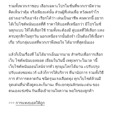
รวมทั้งพวกเราชอบ เลือกเฉพาะโปรโมชั่นที่พวกเรามีความ
คิดเห็นว่าคุ้ม จริงเพียงแค่นั้น ส่วนผู้ที่เล่นเพื่อ หวังผลกำไร
อย่างเอาจริงเอาจัง เรียกได้ว่า เล่นเป็นอาชีพ คนพวกนี้ อยาก
ได้เว็บไซต์พนันบอลที่ตี ราคาให้บอลที่เหนือกว่า มีโปรโมชั่
นทุกแบบ ให้ได้เลือกใช้ รวมทั้งจะต้องมี คู่บอลที่ให้เลือก แทง
ครบทุกลีกในทุกวัน นอกเหนือจากนั้นยังจำ เป็นต้องให้เนื้อหา
เกี่ย วกับกลุ่มบอลที่พวกเราพึงพอใจ ได้มากที่สุดนั่นเอง
แล้วก็เป็นเรื่องที่ ไม่ได้ยากเย็นมากมาย สำหรับเพื่อการเลือก
เว็บ ไซต์พนันบอลยอด เยี่ยมในวันนี้ เหตุเพราะในเวล านี้
เว็บไซต์พนันออนไลน์จากทั่ว ทุกมุมโลกได้มาน ะปรับปรุง
ปรับแต่งซอฟแวร์ แล้วก็การให้บริการ ที่นานัปการ รวมทั้งวิธี
การ ทำการตลาดกัน ชนิดรุนแรงเลือดพุ่ง ทุกเว็บไซต์ล้วนมี
จุดเด่นที่น่าดึงดูดและก็มานะ ที่จะยกคุณลักษณะเด่น ของ
ตนเองแข่งขัน กันเพื่อเย้ายวนใจความ พอใจของลูกค้า
>>>
การแทงบอลให้ถูก