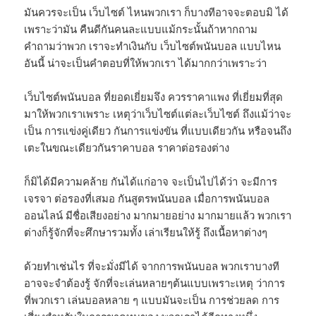
มันควรจะเป็น เว็บไซต์ ไหนพวกเรา ก็บางทีอาจจะตอบมิ ได้
เพราะว่ามัน คืนดีกันคนละแบบแม้กระนั้นถ้าหากถาม
คำถามว่าพวก เราจะทำเงินกับ เว็บไซต์พนันบอล แบบไหน
อันนี้ น่าจะเป็นคำตอบที่ให้พวกเรา ได้มากกว่าเพราะว่า
เว็บไซต์พนันบอล ที่ยอดเยี่ยมจึง ควรราคาแพง ที่เยี่ยมที่สุด
มาให้พวกเราเพราะ เหตุว่าเว็บไซต์แต่ละเว็บไซต์ ถึงแม้ว่าจะ
เป็น การแข่งคู่เดียว กันการแข่งขัน ที่แบบเดียวกัน หรือจนถึง
เตะในขณะเดียวกันราคาบอล ราคาต่อรองต่าง
ก็มิได้มีความคล้าย กันได้แก่อาจ จะเป็นไปได้ว่า จะมีการ
เจรจา ต่อรองที่เสมอ กันสูตรพนันบอล เมื่อการพนันบอล
ออนไลน์ มีชื่อเสียงอย่าง มากมายอย่าง มากมายแล้ว พวกเรา
ต่างก็รู้จักที่จะศึกษารวมทั้ง เล่าเรียนให้รู้ ถึงเนื้อหาต่างๆ
ด้วยทำเช่นไร ที่จะมั่งมีได้ จากการพนันบอล พวกเราบางที
อาจจะจำต้องรู้ จักที่จะเล่นหลายๆต้นแบบเพราะเหตุ ว่าการ
ที่พวกเรา เล่นบอลหลาย ๆ แบบมันจะเป็น การช่วยลด การ