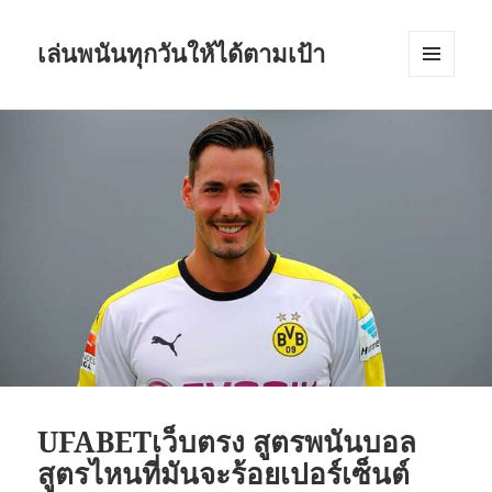
เล่นพนันทุกวันให้ได้ตามเป้า
เมนู
และวิด
เจ็ต
UFABETเว็บตรง สูตรพนันบอล
สูตรไหนที่มันจะร้อยเปอร์เซ็นต์