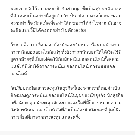
พวกเราหวังไว้ว่า บอลจะยิงกันสามลูก ซึ่งเป็น สูตรพนันบอล
ที่มันชอบเป็นอย่างนี้อยู่แล้ว ถ้าเป็นไปตามคาดก็เลยจะผสม
ความสำเร็จ มีกลเม็ดที่จะทำให้พวกเราได้กำไรจาก มันอาจ
จะคิดแบบงี้มิได้ตลอดอย่างไม่ต้องสงสัย
ถ้าหากคิดแบบงี้อาจจะต้องนั่งคอยวันหมดเนื้อหมดตัวจาก
การพนันบอลออนไลน์แน่ๆ ทั้งยังการพนันบอลให้ได้เงินใช้มี
สูตรกล้วยๆที่เป็นแง่คิดให้กับนักพนันบอลออนไลน์ทั้งหลาย
แหล่ได้มีเงินใช้จากการพนันบอลออนไลน์ การพนันบอล
ออนไลน์
ก็เปรียบเหมือนการลงทุนในธุรกิจนี้เอง พวกเราก็เลยจำเป็น
ต้องมองดูการพนันบอลออนไลน์ในมุมของนักธุรกิจ นักธุรกิจ
ก็คือนักลงทุน นักลงทุนทั้งหลายแหล่ในที่นี้ก็อาจหมายความ
ถึงนักพนันบอลออนไลน์ สิ่งที่จำเป็นต้องนึกถึงเยอะที่สุดก็คือ
การเสี่ยงที่มาจากการลงทุนแต่ละครั้ง