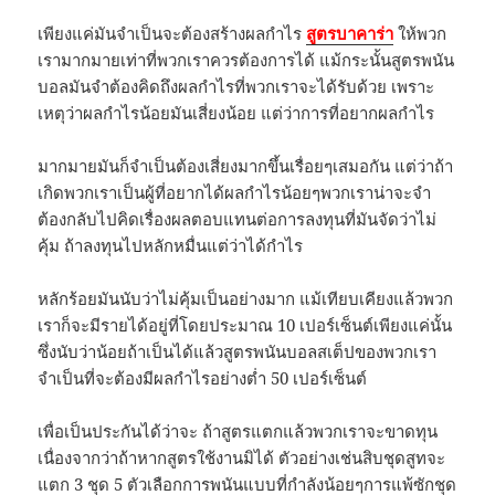
เพียงแค่มันจำเป็นจะต้องสร้างผลกำไร
สูตรบาคาร่า
ให้พวก
เรามากมายเท่าที่พวกเราควรต้องการได้ แม้กระนั้นสูตรพนัน
บอลมันจำต้องคิดถึงผลกำไรที่พวกเราจะได้รับด้วย เพราะ
เหตุว่าผลกำไรน้อยมันเสี่ยงน้อย แต่ว่าการที่อยากผลกำไร
มากมายมันก็จำเป็นต้องเสี่ยงมากขึ้นเรื่อยๆเสมอกัน แต่ว่าถ้า
เกิดพวกเราเป็นผู้ที่อยากได้ผลกำไรน้อยๆพวกเราน่าจะจำ
ต้องกลับไปคิดเรื่องผลตอบแทนต่อการลงทุนที่มันจัดว่าไม่
คุ้ม ถ้าลงทุนไปหลักหมื่นแต่ว่าได้กำไร
หลักร้อยมันนับว่าไม่คุ้มเป็นอย่างมาก แม้เทียบเคียงแล้วพวก
เราก็จะมีรายได้อยู่ที่โดยประมาณ 10 เปอร์เซ็นต์เพียงแค่นั้น
ซึ่งนับว่าน้อยถ้าเป็นได้แล้วสูตรพนันบอลสเต็ปของพวกเรา
จำเป็นที่จะต้องมีผลกำไรอย่างต่ำ 50 เปอร์เซ็นต์
เพื่อเป็นประกันได้ว่าจะ ถ้าสูตรแตกแล้วพวกเราจะขาดทุน
เนื่องจากว่าถ้าหากสูตรใช้งานมิได้ ตัวอย่างเช่นสิบชุดสูทจะ
แตก 3 ชุด 5 ตัวเลือกการพนันแบบที่กำลังน้อยๆการแพ้ซักชุด