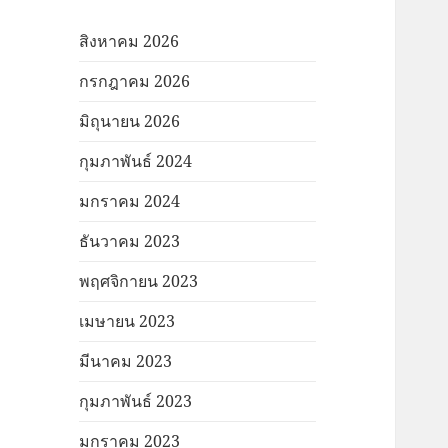
สิงหาคม 2026
กรกฎาคม 2026
มิถุนายน 2026
กุมภาพันธ์ 2024
มกราคม 2024
ธันวาคม 2023
พฤศจิกายน 2023
เมษายน 2023
มีนาคม 2023
กุมภาพันธ์ 2023
มกราคม 2023