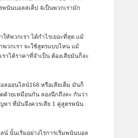
ูตรพนันบอลสเต็ป 4เป็นพวกเรามัก
ำให้พวกเรา ได้กำไรเยอะที่สุด แม้
ม่ว่าพวกเรา จะใช้สูตรแบบไหน แม้
เราได้ราคาที่จำเป็น ต้องเสียมันก็จะ
อลออนไลน์168 หรือเสียเต็ม มันก็
ุดด้วยเหมือนกัน ลองนึกถึงละ กันว่า
ัญหา ที่มันจึงควรเสีย 1 คู่สูตรพนัน
น์ นั้นเริ่มอย่างไรการเริ่มพนันบอล