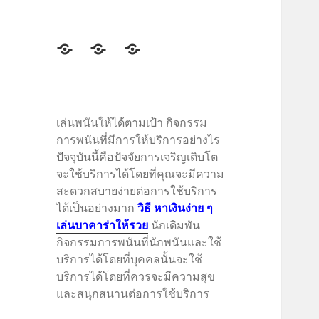
SITEMAP
แทง
สมัคร
บา
เล่น
คา
บา
ร่า
คา
เล่นพนันให้ได้ตามเป้า กิจกรรม
ออนไลน์
ร่า
การพนันที่มีการให้บริการอย่างไร
ปัจจุบันนี้คือปัจจัยการเจริญเติบโต
ได้
จะใช้บริการได้โดยที่คุณจะมีความ
เงิน
สะดวกสบายง่ายต่อการใช้บริการ
จริง
ได้เป็นอย่างมาก
วิธี หาเงินง่าย ๆ
เล่นบาคาร่าให้รวย
นักเดิมพัน
กิจกรรมการพนันที่นักพนันและใช้
บริการได้โดยที่บุคคลนั้นจะใช้
บริการได้โดยที่ควรจะมีความสุข
และสนุกสนานต่อการใช้บริการ