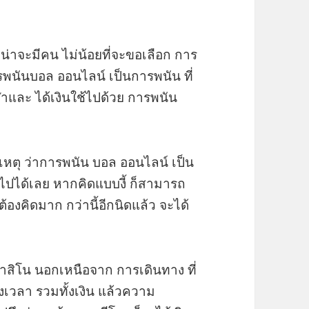
ปน่าจะมีคน ไม่น้อยที่จะขอเลือก การ
รพนันบอล ออนไลน์ เป็นการพนัน ที่
ีฬาและ ได้เงินใช้ไปด้วย การพนัน
เหตุ ว่าการพนัน บอล ออนไลน์ เป็น
อลไปได้เลย หากคิดแบบงี้ ก็สามารถ
ต้องคิดมาก กว่านี้อีกนิดแล้ว จะได้
คาสิโน นอกเหนือจาก การเดินทาง ที่
งเวลา รวมทั้งเงิน แล้วความ