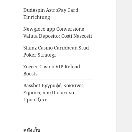
Dudespin AstroPay Card
Einrichtung
Newgioco app Conversione
Valuta Deposito: Costi Nascosti
Slamz Casino Caribbean Stud
Poker Strategi
Zoccer Casino VIP Reload
Boosts
Bassbet Εγγραφή Κόκκινες
Σημαίες που Πρέπει να
Προσέξετε
คลังเก็บ