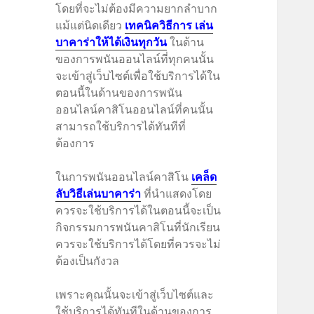
โดยที่จะไม่ต้องมีความยากลำบาก
แม้แต่นิดเดียว
เทคนิควิธีการ เล่น
บาคาร่าให้ได้เงินทุกวัน
ในด้าน
ของการพนันออนไลน์ที่ทุกคนนั้น
จะเข้าสู่เว็บไซต์เพื่อใช้บริการได้ใน
ตอนนี้ในด้านของการพนัน
ออนไลน์คาสิโนออนไลน์ที่คนนั้น
สามารถใช้บริการได้ทันทีที่
ต้องการ
ในการพนันออนไลน์คาสิโน
เคล็ด
ลับวิธีเล่นบาคาร่า
ที่นำแสดงโดย
ควรจะใช้บริการได้ในตอนนี้จะเป็น
กิจกรรมการพนันคาสิโนที่นักเรียน
ควรจะใช้บริการได้โดยที่ควรจะไม่
ต้องเป็นกังวล
เพราะคุณนั้นจะเข้าสู่เว็บไซต์และ
ใช้บริการได้ทันทีในด้านของการ