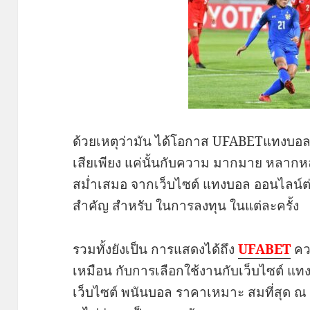
ด้วยเหตุว่ามัน ได้โอกาส UFABETแทงบอลอ
เสียเพียง แค่นั้นกับความ มากมาย หลากหลา
สม่ำเสมอ จากเว็บไซต์ แทงบอล ออนไลน์ต่าง ๆ
สำคัญ สำหรับ ในการลงทุน ในแต่ละครั้ง
รวมทั้งยังเป็น การแสดงได้ถึง
UFABET
ควา
เหมือน กับการเลือกใช้งานกับเว็บไซต์ แทง
เว็บไซต์ พนันบอล ราคาเหมาะ สมที่สุด ณ 