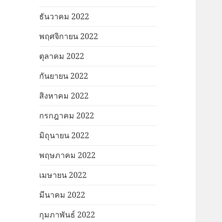
ธันวาคม 2022
พฤศจิกายน 2022
ตุลาคม 2022
กันยายน 2022
สิงหาคม 2022
กรกฎาคม 2022
มิถุนายน 2022
พฤษภาคม 2022
เมษายน 2022
มีนาคม 2022
กุมภาพันธ์ 2022