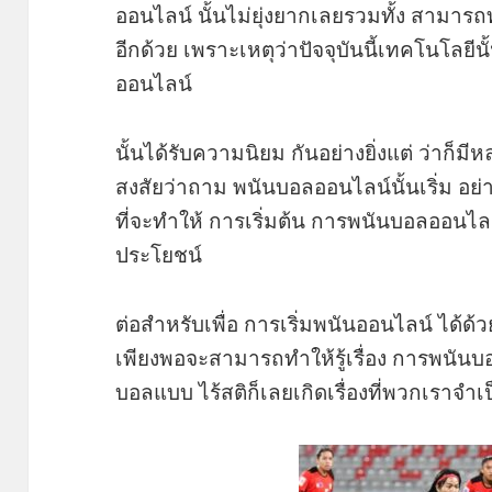
ออนไลน์ นั้นไม่ยุ่งยากเลยรวมทั้ง สามารถทำ
อีกด้วย เพราะเหตุว่าปัจจุบันนี้เทคโนโลย
ออนไลน์
นั้นได้รับความนิยม กันอย่างยิ่งแต่ ว่าก็มีห
สงสัยว่าถาม พนันบอลออนไลน์นั้นเริ่ม อย่
ที่จะทำให้ การเริ่มต้น การพนันบอลออนไลน์น
ประโยชน์
ต่อสำหรับเพื่อ การเริ่มพนันออนไลน์ ได้ด้ว
เพียงพอจะสามารถทำให้รู้เรื่อง การพนันบอ
บอลแบบ ไร้สติก็เลยเกิดเรื่องที่พวกเราจำ