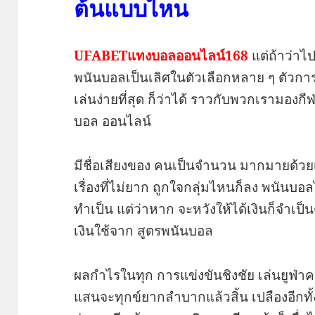
ต้นแบบไหน
UFABETแทงบอลออนไลน์168
แต่ถ้าว่าไ
พนันบอลเป็นเลิศในตัวเลือกหลาย ๆ ตัวกา
เล่นง่ายที่สุด ก็ว่าได้ ราวกับพวกเรามองก
บอล ออนไลน์
มีชื่อเสียงของ คนเป็นจำนวน มากมายด้วย
เรื่องที่ไม่ยาก ถูกใจกลุ่มไหนก็ลง พนันบ
ทำเป็น แต่ว่าหาก จะหวังให้ได้เงินก็จำเป็น
เงินใช้จาก สูตรพนันบอล
ผลกำไรในทุก การแข่งขันชิงชัย เล่นยูฟ่า
แสนจะทุกข์ยากลำบากแล้วสิ้น เปลืองอีกทั้