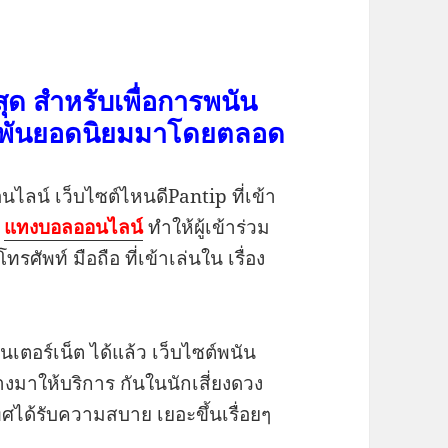
สุด สำหรับเพื่อการพนัน
มพันยอดนิยมมาโดยตลอด
ไลน์ เว็บไซต์ไหนดีPantip ที่เข้า
ย
แทงบอลออนไลน์
ทำให้ผู้เข้าร่วม
ศัพท์ มือถือ ที่เข้าเล่นใน เรื่อง
ตอร์เน็ต ได้แล้ว เว็บไซต์พนัน
งมาให้บริการ กันในนักเสี่ยงดวง
ได้รับความสบาย เยอะขึ้นเรื่อยๆ