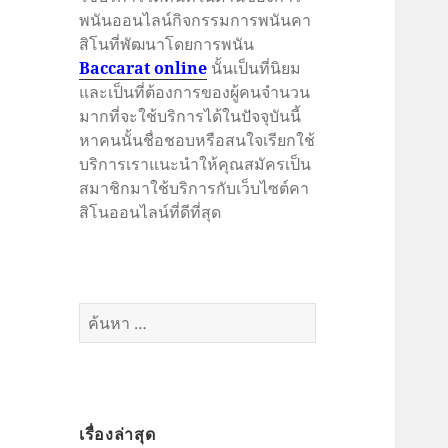
พนันออนไลน์กิจกรรมการพนันคา
สิโนที่พัฒนาโดยการพนัน
Baccarat online
นั้นเป็นที่นิยม
และเป็นที่ต้องการของผู้คนจำนวน
มากที่จะใช้บริการได้ในปัจจุบันนี้
หาคนนั้นชื่อชอบหรือสนใจเรียกใช้
บริการเราแนะนำให้คุณสมัครเป็น
สมาชิกมาใช้บริการกับเว็บไซต์คา
สิโนออนไลน์ที่ดีที่สุด
ค้นหา
สำหรับ:
เรื่องล่าสุด