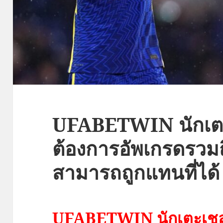
UFABETWIN นักเตะเ
ต้องการอัพเกรดรวมถึ
สามารถถูกแทนที่ได้
UFABETWIN
นักเตะเชล