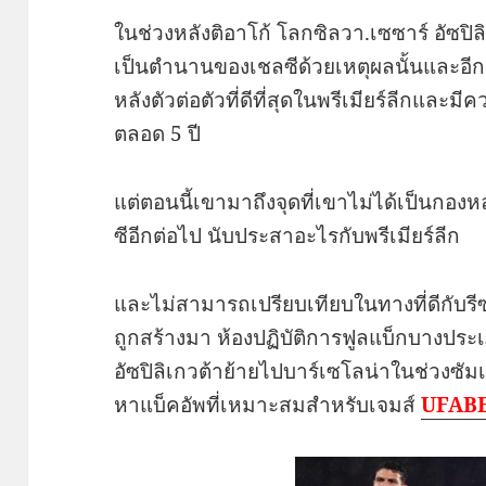
ในช่วงหลังติอาโก้ โลกซิลวา.เซซาร์ อัซปิล
เป็นตำนานของเชลซีด้วยเหตุผลนั้นและอีกมา
หลังตัวต่อตัวที่ดีที่สุดในพรีเมียร์ลีกและ
ตลอด 5 ปี
แต่ตอนนี้เขามาถึงจุดที่เขาไม่ได้เป็นกองหล
ซีอีกต่อไป นับประสาอะไรกับพรีเมียร์ลีก
และไม่สามารถเปรียบเทียบในทางที่ดีกับรีซ
ถูกสร้างมา ห้องปฏิบัติการฟูลแบ็กบางประเภ
อัซปิลิเกวต้าย้ายไปบาร์เซโลน่าในช่วงซัม
หาแบ็คอัพที่เหมาะสมสำหรับเจมส์
UFAB