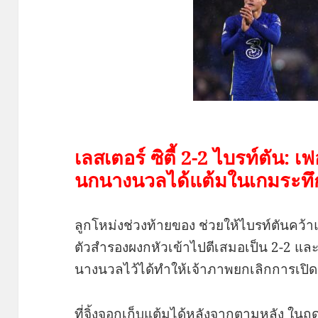
เลสเตอร์ ซิตี้ 2-2 ไบรท์ตัน: เฟ
นกนางนวลได้แต้มในเกมระทึก
ลูกโหม่งช่วงท้ายของ ช่วยให้ไบรท์ตันคว้าแต
ตัวสำรองผงกหัวเข้าไปตีเสมอเป็น 2-2 แล
นางนวลไว้ได้ทำให้เจ้าภาพยกเลิกการเปิดฉา
ที่จิ้งจอกเก็บแต้มได้หลังจากตามหลัง ใน