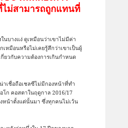
่ไม่สามารถถูกแทนที่
งในบางแง่ ดูเหมือนว่าเขาไม่มีค่า
กเหมือนหรือไม่เคยรู้สึกว่าเขาเป็นผู้
ติมเกี่ยวกับความต้องการเกินกำหนด
าเชื่อถือเชลซีไม่มีกองหน้าที่ทำ
่ดิเอโก คอสตาในฤดูกาล 2016/17
น้าตั้งแต่นั้นมา ซึ่งทุกคนไม่เว้น