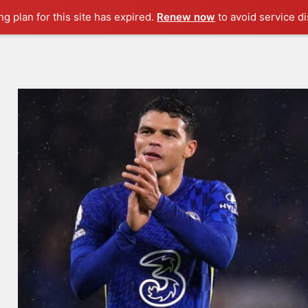
g plan for this site has expired.
Renew now
to avoid service di