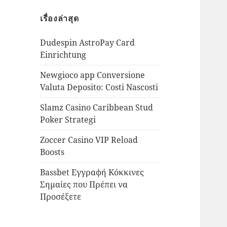
เรื่องล่าสุด
Dudespin AstroPay Card
Einrichtung
Newgioco app Conversione
Valuta Deposito: Costi Nascosti
Slamz Casino Caribbean Stud
Poker Strategi
Zoccer Casino VIP Reload
Boosts
Bassbet Εγγραφή Κόκκινες
Σημαίες που Πρέπει να
Προσέξετε