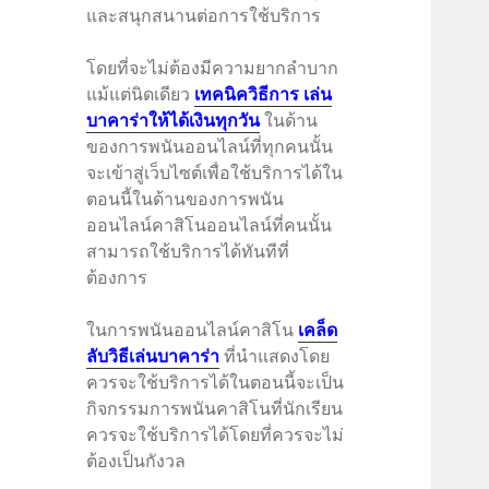
และสนุกสนานต่อการใช้บริการ
โดยที่จะไม่ต้องมีความยากลำบาก
แม้แต่นิดเดียว
เทคนิควิธีการ เล่น
บาคาร่าให้ได้เงินทุกวัน
ในด้าน
ของการพนันออนไลน์ที่ทุกคนนั้น
จะเข้าสู่เว็บไซต์เพื่อใช้บริการได้ใน
ตอนนี้ในด้านของการพนัน
ออนไลน์คาสิโนออนไลน์ที่คนนั้น
สามารถใช้บริการได้ทันทีที่
ต้องการ
ในการพนันออนไลน์คาสิโน
เคล็ด
ลับวิธีเล่นบาคาร่า
ที่นำแสดงโดย
ควรจะใช้บริการได้ในตอนนี้จะเป็น
กิจกรรมการพนันคาสิโนที่นักเรียน
ควรจะใช้บริการได้โดยที่ควรจะไม่
ต้องเป็นกังวล