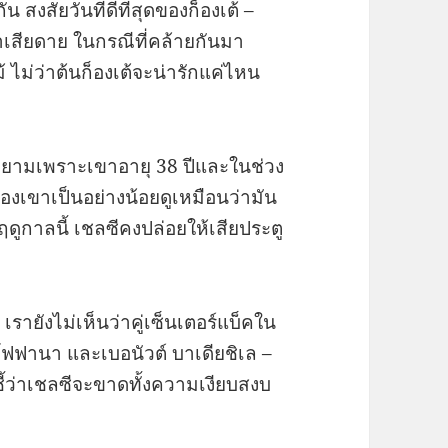
ัน สงสัยวันที่ดีที่สุดของก็องเต้ –
่าเสียดาย ในกรณีที่คล้ายกันมา
้ ไม่ว่าต้นก็องเต้จะน่ารักแค่ไหน
ยายามเพราะเขาอายุ 38 ปีและในช่วง
บของเขาเป็นอย่างน้อยดูเหมือนว่ามัน
ูกาลนี้ เชลซีคงปล่อยให้เสียประตู
ายังไม่เห็นว่าคู่เซ็นเตอร์แบ็คใน
 โฟฟานา และเบอนัวต์ บาเดียชิเล –
ชี้ว่าเชลซีจะขาดทั้งความเงียบสงบ