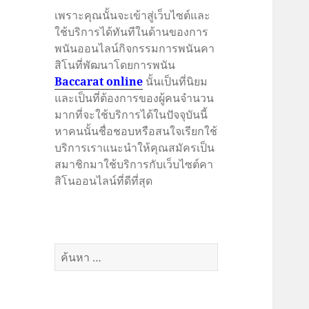
เพราะคุณนั้นจะเข้าสู่เว็บไซต์และ
ใช้บริการได้ทันทีในด้านของการ
พนันออนไลน์กิจกรรมการพนันคา
สิโนที่พัฒนาโดยการพนัน
Baccarat online
นั้นเป็นที่นิยม
และเป็นที่ต้องการของผู้คนจำนวน
มากที่จะใช้บริการได้ในปัจจุบันนี้
หาคนนั้นชื่อชอบหรือสนใจเรียกใช้
บริการเราแนะนำให้คุณสมัครเป็น
สมาชิกมาใช้บริการกับเว็บไซต์คา
สิโนออนไลน์ที่ดีที่สุด
ค้นหา
สำหรับ: